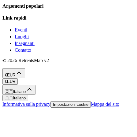
Argomenti popolari
Link rapidi
Eventi
Luoghi
Insegnanti
Contatto
©
2026
RetreatsMap
v2
€
EUR
€
EUR
🇮🇹
Italiano
🇮🇹
Italiano
Informativa sulla privacy
Mappa del sito
Impostazioni cookie