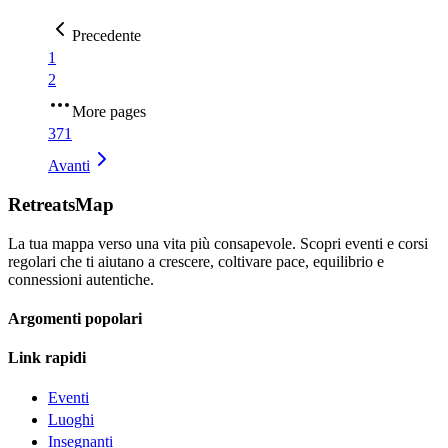
Precedente
1
2
More pages
371
Avanti
RetreatsMap
La tua mappa verso una vita più consapevole. Scopri eventi e corsi
regolari che ti aiutano a crescere, coltivare pace, equilibrio e
connessioni autentiche.
Argomenti popolari
Link rapidi
Eventi
Luoghi
Insegnanti