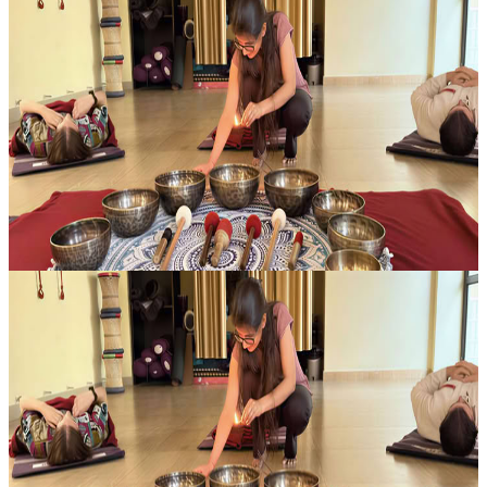
7 giorni di ritiri yoga a Rishikesh, India
Immerso nella Yoganagri, la “città dello yoga”, questo ritiro
tradizionale in India propone un’esperienza solida e radicata, adatta
sia a chi si avvicina per la prima volta alla pratica sia a chi ha g...
400,00 USD
8 agosto 2026
03:30
Rishikesh, India
Ritiro di meditazione silenziosa in India
Nel percorso yogico, il silenzio è conosciuto come Mauna. In
sanscrito, questa pratica non indica soltanto l’assenza di parole:
significa anche quietare corpo, voce e pensieri. Quando il silenzio si
a...