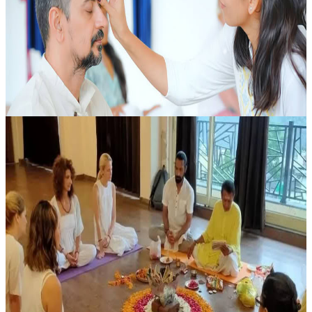
Lasciati alle spalle il ritmo frenetico della vita quotidiana e concediti
14 giorni di pratica e rigenerazione a Rishikesh, in un contesto in cui
il tempo sembra rallentare e lo spazio interiore si ap...
949,00 USD
9 agosto 2026
03:30
Rishikesh, India
Ritiro di yoga e benessere di 7 giorni a Rishikesh,
India
Ritrova il contatto con il corpo, la mente e una calma più profonda
durante questo ritiro di 7 giorni dedicato al benessere e allo yoga a
Rishikesh, in India. Ospitata da Aadhya Yogshala, in un contes...
500,00 USD
9 agosto 2026
07:30
Rishikesh, India