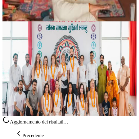
15 agosto 2026
07:30
Rishikesh, India
Corso di formazione insegnanti di yoga di 200 ore a
Rishikesh
Immerso nell’atmosfera spirituale di Rishikesh, in India, questo
percorso intensivo di 200 ore offre un’esperienza profonda a chi
desidera insegnare yoga e a chi pratica con dedizione. Il programma
un...
545,00 USD
15 agosto 2026
07:30
Rishikesh, India
Aggiornamento dei risultati…
Precedente