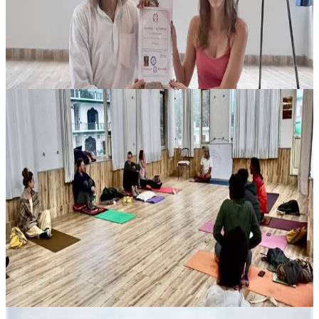
modo p...
700,00 €
11 agosto 2026
07:30
Rishikesh, India
Corso di formazione insegnanti di Bhakti Yoga di
300 ore a Rishikesh, India
Questo percorso residenziale intensivo di 300 ore a Rishikesh è
pensato per unire studio teorico approfondito e pratica quotidiana in
un ambiente disciplinato e immersivo. La formazione accompagna
gli...
3300,00 €
11 agosto 2026
07:30
Rishikesh, India