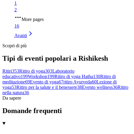
1
2
More pages
16
Avanti
Scopri di più
Tipi di eventi popolari a Rishikesh
Ritiri
353
Ritiro di yoga
303
Laboratorio
educativo
199
Workshop
199
Ritiro di yoga Hatha
130
Ritiro di
meditazione
69
Evento di yoga
67
ritiro Ayurveda
60
Lezione di
yoga
53
Ritiro per la salute e il benessere
38
Evento wellness
36
Ritiro
nella natura
36
Da sapere
Domande frequenti