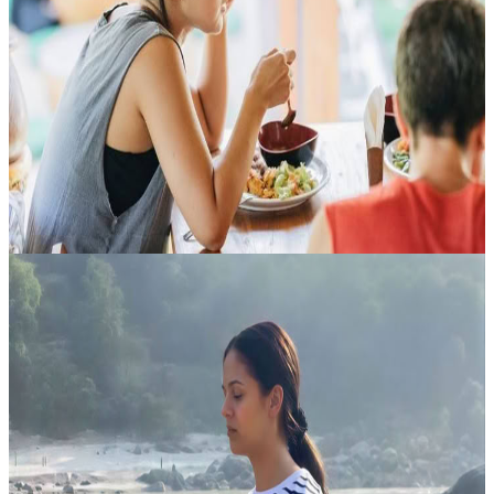
Ubud – Dal 1° Luglio al 25 Agosto 2026
Immergiti per quasi due mesi in una pratica intensiva al Maharishi
Yoga Peeth, dove questo ritiro di formazione yoga da 500 ore in
Bali diventa un’esperienza di profonda trasformazione. Pensato per
un...
2099,00 USD
8 agosto 2026
07:30
Rishikesh, India
Ritiro di meditazione mindfulness
Un ritiro profondamente radicante, pensato per sostenere la
presenza, la calma interiore e uno stile di vita più consapevole, in un
ambiente sereno e raccolto come quello di un ashram. L’esperienza
co...
400,00 USD