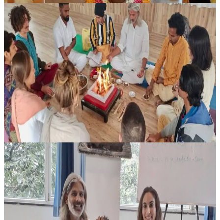
Yoga Ritiro a Rishikesh India
Questo ritiro nasce da uno stile di vita yogico e propone un percorso
strutturato, pensato per aiutare i partecipanti a portare nella
quotidianità un programma di Yoga chiaro e concreto. Riunisce
prat...
1100,00 €
11 agosto 2026
07:30
Rishikesh, India
Ritiro di meditazione a Rishikesh, India
Questo ritiro è pensato per allenare e affinare la mente attraverso
diverse tecniche di meditazione, offrendo ai partecipanti
l’opportunità di entrare in contatto con l’esperienza meditativa in