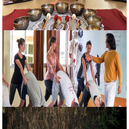
400,00 USD
12 agosto 2026
03:30
Rishikesh, India
100 Ore Yoga TTC Rishikesh
Inizia un nuovo capitolo con un ritiro di formazione insegnanti yoga
di 100 ore a Rishikesh, pensato per chi è alle prime armi e desidera
costruire basi solide nella pratica e nell’insegnamento. Il pr...
599,00 USD
12 agosto 2026
07:30
Rishikesh, India
Breve Ritiro di Yoga e Fuga