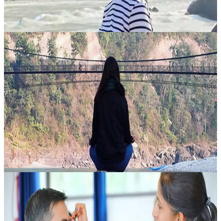
8 agosto 2026
07:30
Rishikesh, India
Ritiri Silenziosi
Allontanati dal rumore della ყოველდღianità e concediti un ritiro
profondamente rigenerante, pensato per accompagnarti
nell’esplorazione del potere del silenzio. Con sistemazione privata
presso l’ashra...
400,00 USD
8 agosto 2026
07:30
Rishikesh, India
14 giorni di ritiro yoga a Rishikesh, India