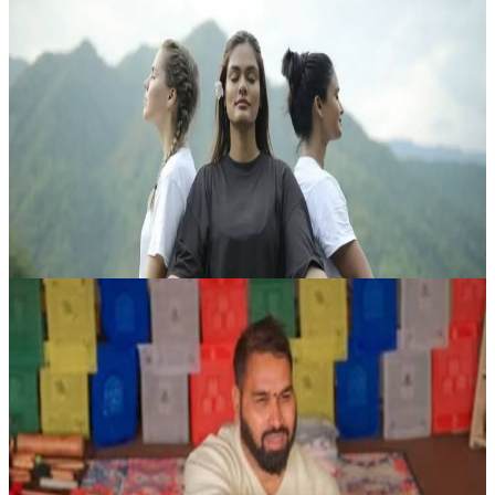
300 Ore di Formazione Insegnanti di Yoga a
Rishikesh – 13 Ago - 11 Set 2026
Questo programma avanzato, interamente residenziale, è pensato per
praticanti di yoga motivati a perfezionare la propria pratica e a
portare l’insegnamento a un livello superiore. Si svolge presso
Abh...
2570,00 USD
13 agosto 2026
07:30
Rishikesh, India
Corso di formazione per insegnanti di sound healing
Partecipa con Oj Healings a un corso di formazione per insegnanti
di Sound Healing di 10 giorni a Rishikesh, un’esperienza immersiva
pensata per favorire sia la crescita personale sia l’apprendimento....
599,00 USD