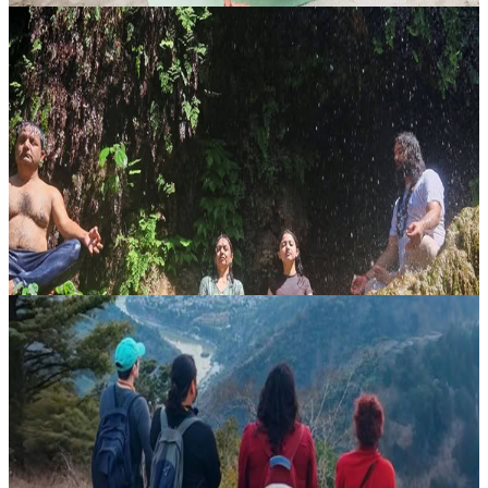
Ritiro di yoga nascosto a Rishikesh di 7 giorni
Lasciati guidare nel lato più silenzioso di Rishikesh con un ritiro di 7
giorni pensato per chi desidera quiete, ispirazione e una connessione
più profonda con lo stile di vita yogico. Immerso ai pied...
380,00 USD
12 agosto 2026
09:30
Rishikesh, India
Ritiro Yoga dell’Anima di 10 Giorni
Nel cuore spirituale di Rishikesh, questo ritiro di 10 giorni e 9 notti
propone un percorso rigenerante verso il silenzio interiore,
l’introspezione e il rinnovamento. Avvolti dalla quiete dell’Himala...