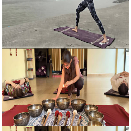
In India, la meditazione è da sempre una via privilegiata per ritrovare
chiarezza interiore, calma e conoscenza di sé. In Real Happiness,
questa tradizione prende forma in un’esperienza intima e perso...
400,00 USD
8 agosto 2026
02:30
Rishikesh, India
Ritiro di meditazione di Kundalini Yoga in India
Nella suggestiva valle di Rishikesh, sulle rive della Madre Ganga e
ai piedi dell’Himalaya, questo ritiro offre un contesto profondamente
spirituale per risvegliare l’energia Kundalini. Avvolti dall’a...
400,00 USD
8 agosto 2026
02:30
Rishikesh, India