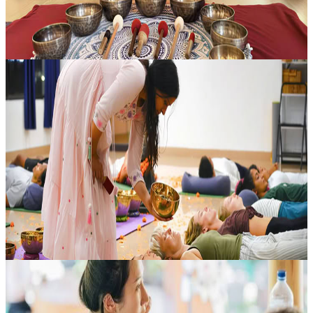
400,00 USD
8 agosto 2026
03:30
Rishikesh, India
Formazione Insegnanti di Yoga e Guarigione con il
Suono a Rishikesh
In questo ritiro di formazione per insegnanti di yoga a Rishikesh,
l’esperienza unisce la pratica dello yoga alla forza rigenerante del
sound healing, offrendo un percorso immersivo e profondamente tr...
649,00 USD
8 agosto 2026
07:30
Rishikesh, India
500 Ore di Formazione Insegnanti di Yoga a Bali,