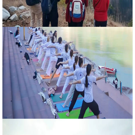
520,00 USD
12 agosto 2026
09:30
Rishikesh, India
100 Ore di Formazione Insegnanti di Yoga a
Rishikesh, India
Nel cuore spirituale di Rishikesh, questo percorso intensivo offre
un’opportunità preziosa a chi desidera approfondire la propria
pratica yoga in un tempo concentrato. Avvolto dalla quiete
dell’Himala...
400,00 USD
13 agosto 2026
07:30
Rishikesh, India