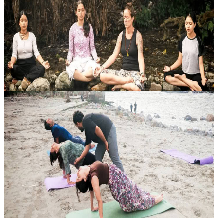
Nel cuore spirituale di Rishikesh, questo ritiro di 3 giorni invita a
una pausa breve ma intensa, immersa nell’atmosfera dell’Himalaya.
Le pratiche quotidiane, i luoghi sacri e il contatto con la natu...
180,00 USD
12 agosto 2026
09:30
Rishikesh, India
Ritiro yoga fuga nella calma
Lascia alle spalle il ritmo frenetico della vita quotidiana e immergiti
nell’atmosfera tranquilla di Rishikesh con questo percorso di
benessere di 5 giorni e 4 notti. Pensato per chi desidera riposo p...
280,00 USD
12 agosto 2026
09:30
Rishikesh, India