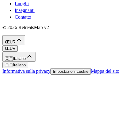
Luoghi
Insegnanti
Contatto
©
2026
RetreatsMap
v2
€
EUR
€
EUR
🇮🇹
Italiano
🇮🇹
Italiano
Informativa sulla privacy
Mappa del sito
Impostazioni cookie