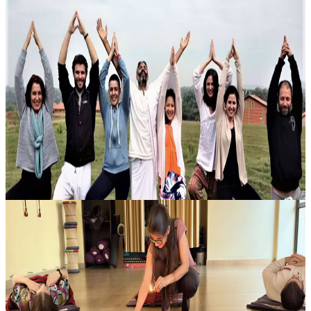
100 Ore di Formazione di Yoga per Bambini Ritiro
a Rishikesh – 10 Giorni
Questo ritiro di formazione yoga per bambini di 100 ore a
Rishikesh, in India propone un percorso strutturato e concreto per
avvicinarsi all’insegnamento dello yoga con un’attenzione speciale
all’età....
1100,00 €
11 agosto 2026
07:30
Rishikesh, India
Ritiri di meditazione mindfulness in India
La meditazione mindfulness invita a rallentare il ritmo mentale,
osservare i pensieri senza giudizio e tornare al momento presente
con maggiore lucidità. In India, una terra naturalmente legata al sil...