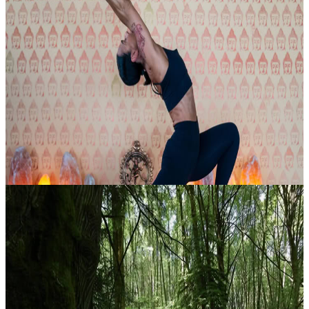
200 ore di formazione insegnanti di Vinyasa Yoga a
Phoenix
Nell’estate 2026, unisciti a Deborah Leader, lead trainer e
proprietaria di Buddha Bella, per un’esperienza immersiva di
formazione insegnanti di vinyasa yoga di 200 ore. Benvenuti a The
33 Pensato pe...
2500,00 USD
7 agosto 2026
21:00
Phoenix, Stati Uniti
Mente Luminosa
La partecipazione è limitata a 32 persone, in considerazione
dell’intenso calendario di colloqui di Tina. Per questo ritiro, sia la
struttura delle quote sia la politica di cancellazione sono state mo...