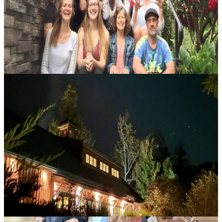
mettere in discussione le convinzioni che alimentano paura, sfiducia,
controllo e sofferenza, per scoprire che cosa significa davvero sent...
1660,00 USD
9 agosto 2026
07:00
Parco di Lake Forest, Stati Uniti
Il ritiro di scrittura più breve: perché (e come) meno
può essere di più
Nel panorama editoriale di oggi, cresce l’interesse per i libri più
brevi. Ma come può una scrittrice o uno scrittore rendere una storia
completa, coinvolgente e ricca di emozione, pur scegliendo una....
1399,00 USD
9 agosto 2026
22:00
Milanville, Stati Uniti