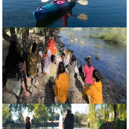
325,00 USD
7 agosto 2026
22:00
Stockbridge, Stati Uniti
Prana, Pranayama e Yuba River
Trascorri un fine settimana rigenerante immerso nella bellezza
incontaminata del fiume Yuba, in un contesto in cui il tempo sembra
rallentare e il respiro si fa naturalmente più profondo. Questo ritir...
240,00 USD
8 agosto 2026
02:00
Grass Valley, Stati Uniti
Weekend di meditazione a Sedona