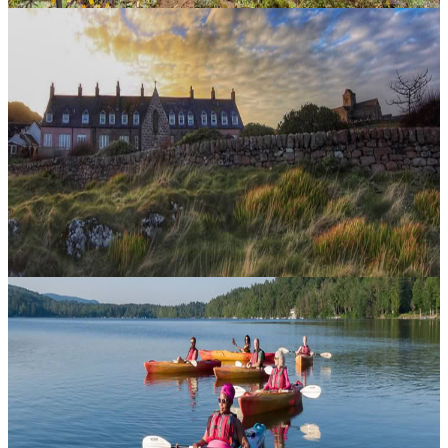
Intrecciare le nostre connessioni con Iona: un
pellegrinaggio a piedi in risveglio
Con Denise Crawn Partecipa a un ritiro a piedi sull’Isola di Iona, in
Scozia, ideato in collaborazione con Columcille Megalith Park e
Kirkridge Retreat Center. Le iscrizioni sono aperte a tutti. Dopo....
3000,00 USD
7 agosto 2026
22:00
Bangor, Stati Uniti
Il ritiro silenzioso di Kripalu
Entra nel potere rigenerante del silenzio in uno dei nostri ritiri più
amati. In un mondo attraversato da rumore costante, distrazioni e
richieste che si sovrappongono, questa esperienza ti invita a r...