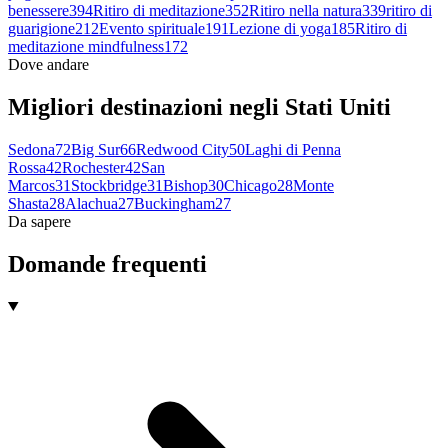
benessere
394
Ritiro di meditazione
352
Ritiro nella natura
339
ritiro di
guarigione
212
Evento spirituale
191
Lezione di yoga
185
Ritiro di
meditazione mindfulness
172
Dove andare
Migliori destinazioni negli Stati Uniti
Sedona
72
Big Sur
66
Redwood City
50
Laghi di Penna
Rossa
42
Rochester
42
San
Marcos
31
Stockbridge
31
Bishop
30
Chicago
28
Monte
Shasta
28
Alachua
27
Buckingham
27
Da sapere
Domande frequenti