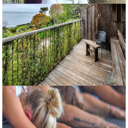
Lacey, Stati Uniti
Sblocca la tua mente intuitiva: entra in contatto con
la tua coscienza superiore
Impara a richiamare la guida dei tuoi alleati spirituali e ad accedere
alla saggezza più profonda della mente intuitiva. Questo workshop
trasformativo unisce metodi scientifici per stimolare il cervel...
560,00 USD
8 agosto 2026
05:00
Big Sur, Stati Uniti
Dalla pratica alla libertà: lascia ruggire il tuo leone
interiore
Sei pronto ad ascoltare il richiamo del tuo cuore coraggioso? Questo