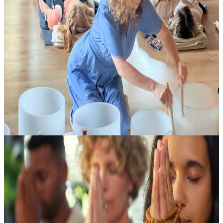
SUNDAY SOUND JOURNEY con Emma Leigh
Lasciati avvolgere da un’esperienza sonora profondamente
rigenerante, pensata per accompagnarti a rallentare, distenderti e
ritrovare connessione interiore. Questo viaggio immersivo crea uno
spazio sa...
25,00 USD
10 agosto 2026
01:00
Woodstock, Stati Uniti
Singing into Wholeness: Un Sacro Ritiro di Canto
Gregoriano
Ci ritroviamo per cantare non per esibirci, ma per tornare in contatto
con la pienezza che è già in noi. Con Sacred Sound Lab, questo
ritiro di cinque giorni è pensato per risvegliare e approfondire l...