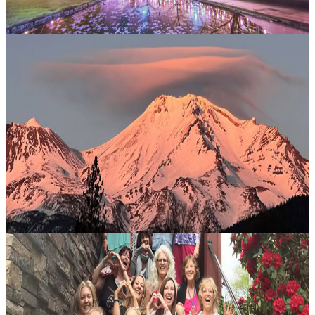
8 agosto 2026
07:30
Honesdale, Stati Uniti
Tour del Portale del Cancello del Leone
Ogni anno, l’8 agosto, si apre un potente allineamento energetico
conosciuto come la Porta del Leone: una rara finestra cosmica
associata all’espansione della coscienza, alla definizione delle
intenzi...
177,00 USD
9 agosto 2026
03:33
Monte Shasta, Stati Uniti
Ritiro Estivo dalla Paura alla Libertà
Una settimana di autoindagine sull’Olympic Peninsula invita a