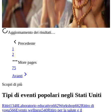
750,00 USD
10 agosto 2026
02:00
Laghi di Penna Rossa, Stati Uniti
Aggiornamento dei risultati…
Precedente
1
2
More pages
75
Avanti
Scopri di più
Tipi di eventi popolari negli Stati Uniti
Ritiri
1348
Laboratorio educativo
662
Workshop
662
Ritiro di
yoga
566
Evento wellness
540
Ritiro per la salute e il