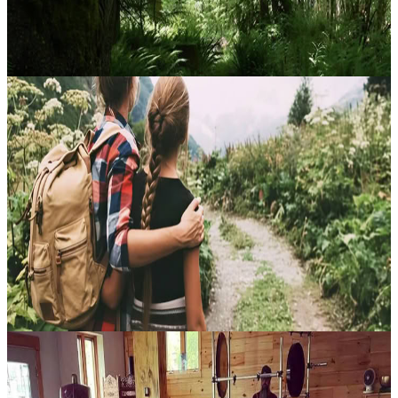
1375,00 USD
7 agosto 2026
22:00
Castle Rock, Stati Uniti
Costruire la fiducia attraverso un lavoro
preparatorio efficace
Dal 7 al 9 agosto 2026, questo ritiro offre un’occasione preziosa per
rafforzare la fiducia in sé in un contesto accogliente e rigenerante, al
costo di $1027 a persona. L’ospitalità è in una splendida...
1027,00 USD
7 agosto 2026
22:00
Northfield, Stati Uniti