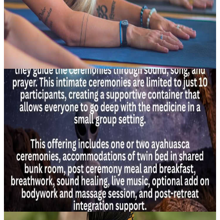
ritiro yoga del fine settimana invita a rallentare, ad ammorbidire i
ritmi e ad entrare nella quieta saggezza che abita dentro di n...
595,00 USD
8 agosto 2026
05:00
Big Sur, Stati Uniti
10 Partecipanti Soltanto - Joshua Tree, California -
7 e 8 Agosto 2026 - Cerimonia di una sola notte o
Cerimonia di due notti
Un’esperienza raccolta e riservata a soli dieci partecipanti, pensata
come un singolo rituale oppure come una sequenza di due notti nel
cuore della California meridionale. Invitiamo in particolare chi...
500,00 USD
8 agosto 2026
06:00
Beaumont, Stati Uniti