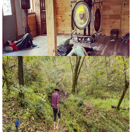
3 giorni di ritiro di meditazione
Immerso nella quiete di Brattleboro, in Vermont, questo ritiro di tre
giorni è pensato per offrire un’esperienza intima e rigenerante,
dedicata al riposo profondo e alla regolazione del sistema nervos...
645,00 USD
7 agosto 2026
22:00
Brattleboro, Stati Uniti
Ritiro per famiglie di tutte le età
Allontanarsi dal ritmo frenetico di ogni giorno e ritrovare ciò che
conta davvero: il tempo condiviso. Il ritiro nella natura a Seven
Springs Il Family Nature Retreat di Seven Springs invita le famigl...
695,00 USD
7 agosto 2026
22:00
Maryville, Stati Uniti