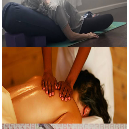
Immergiti in un’esperienza profondamente शांत? No, Italian. Let's
craft.
30,00 USD
7 agosto 2026
07:45
Bethpage, Stati Uniti
Ritiro di Rejuvenation con Massaggio Ayurvedico
Tutte le opzioni includono 2 pasti vegetariani, 2 lezioni di yoga e 2
satsang. Ayurveda pratica: scopri la tua natura unica e ciò che aiuta a
ristabilire l’equilibrio Se desideri più energia, meno str...
240,00 USD
7 agosto 2026
18:00
Grass Valley, Stati Uniti