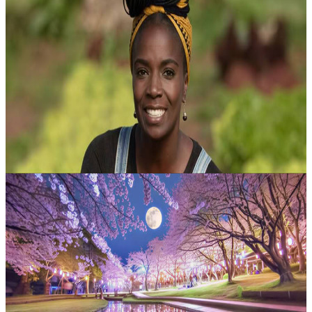
Musica Cover Crop
Un ritiro di tre giorni che intreccia musica, ecologia e cura della
comunità, guidato dalla musicista e naturalista Amber Rubarth, con
la partecipazione delle insegnanti ospiti Alixa García e Jamila N...
435,00 USD
8 agosto 2026
07:30
Contea di Dutchess, Stati Uniti
Tai Chi Easy: Fluisci nella Vitalità
Scopri una pratica dolce ma al tempo stesso energizzante, pensata
per favorire equilibrio, mobilità e una rinnovata sensazione di
vitalità. Questo incontro ti invita a rallentare, respirare con maggio...
300,00 USD