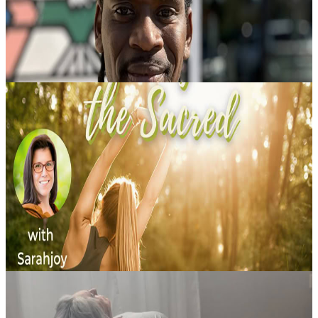
nel corpo, nel respiro, nell’intuizione e nella saggezza in...
815,00 USD
6 agosto 2026
22:00
Detroit, Stati Uniti
August BREITENBUSH RITIRO
6 - 9 agosto, da giovedì a domenica Passaggio 1: registrazione
all’offerta del ritiro. Passaggio 2: prenotazione di alloggio + quota
evento Passaggio 1: OFFERTA DEL RITIRO Questa offerta copre
le sess...
300,00 USD
6 agosto 2026
22:00
Detroit, Stati Uniti
Yoga Riparatore e Guarigione con il Suono