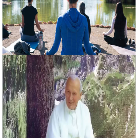
Unisciti a noi per un ritiro di meditazione di 3 giorni tra le rocce
rosse di Sedona, in Arizona, presso Sedona Mago. Lascia per un
momento le distrazioni della vita quotidiana, rallenta il ritmo e ri...
788,00 USD
8 agosto 2026
03:00
Sedona, Stati Uniti
Osa scrivere
Un ritiro-workshop pensato per chi desidera avvicinarsi alla scrittura
contemplativa in un clima di ascolto, raccoglimento e libertà
interiore. Con Marcia McLaughlin, OblSB, i partecipanti saranno
acc...
100,00 USD
8 agosto 2026
04:30