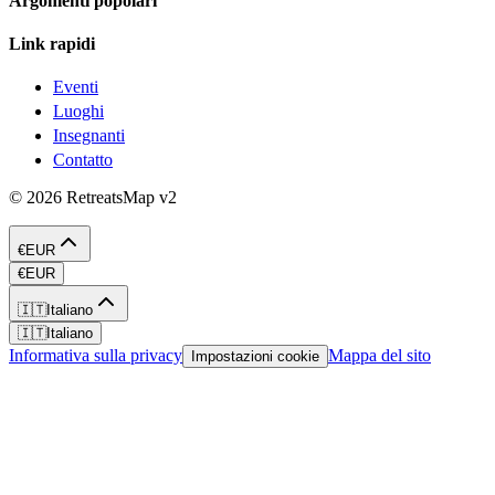
Argomenti popolari
Link rapidi
Eventi
Luoghi
Insegnanti
Contatto
©
2026
RetreatsMap
v2
€
EUR
€
EUR
🇮🇹
Italiano
🇮🇹
Italiano
Informativa sulla privacy
Mappa del sito
Impostazioni cookie