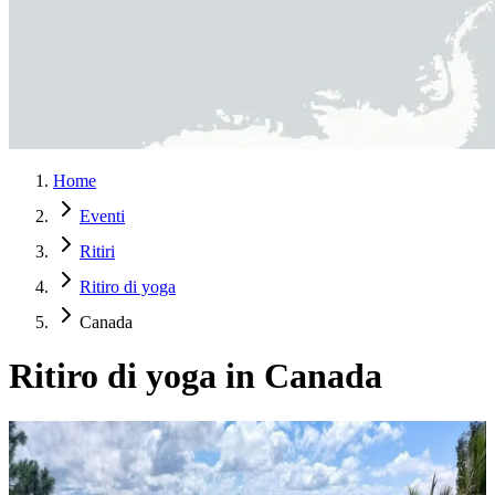
Home
Eventi
Ritiri
Ritiro di yoga
Canada
Ritiro di yoga in Canada