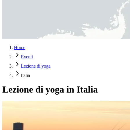
Home
Eventi
Lezione di yoga
Italia
Lezione di yoga in Italia
Workshop per principianti – Yoga per principianti: un