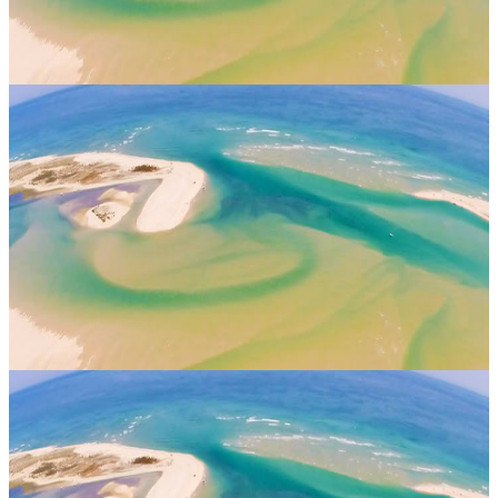
20 aprile 2027
13:00
Olhão, Portogallo
Yoga con Maura
Il ritiro “Yoga with Maura” a Casa Fuzetta si svolgerà dal 27 aprile
al 2 maggio 2027, a Olhão, in Portogallo. A guidarlo sarà Maura
Rath, insegnante irlandese di yoga apprezzata per il suo stile ener...
Su richiesta
27 aprile 2027
13:00
Olhão, Portogallo
Yoga con Maura — Casa Fuzetta
Dal 27 aprile al 2 maggio 2027, Casa Fuzetta a Olhão, in Portogallo,
accoglierà il ritiro “Yoga with Maura”, guidato dall’insegnante