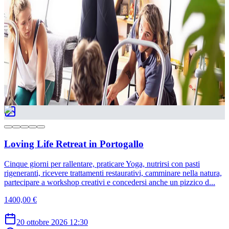
Vivi un’esperienza estiva rigenerante, pensata per accompagnarti in
un viaggio interiore che parte dal corpo e arriva agli strati più
profondi della consapevolezza. Questo ritiro propone un percorso
d...
600,00 €
18 settembre 2026
13:00
São João das Lampas, Portogallo
Loving Life Retreat in Portogallo
Cinque giorni per rallentare, praticare Yoga, nutrirsi con pasti
rigeneranti, ricevere trattamenti restaurativi, camminare nella natura,
partecipare a workshop creativi e concedersi anche un pizzico d...
1400,00 €
20 ottobre 2026
12:30