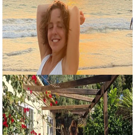
Viaggio di consapevolezza del cuore
Un invito a lasciarsi andare, rallentare e ritrovare un contatto più
autentico con il cuore. Nel ritmo frenetico della vita moderna,
concedersi una pausa è diventato più che mai necessario. Il ritiro....
22,00 €
Contatta l'organizzatore per le date disponibili
Lagos, Portogallo
Slow Flow & Hatha Yoga
Da Transform to Bliss vengono proposte pratiche, lezioni e
workshop pensati per aiutarti a tornare al tuo centro e a riconnetterti
con il tuo stato naturale di beatitudine, Ananda. SLOW FLOW (tutti
i....