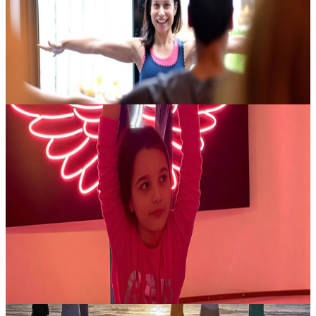
Yoga in un contesto accogliente e di sostegno. Fondato su cinque
pilastri — respiro, forza, integrità, spirito e approfondimento —....
40,00 €
Contatta l'organizzatore per le date disponibili
Lisbona, Portogallo
Yoga Party per Bambini & Ragazzi
Invita amici e amiche a vivere una giornata davvero speciale con
un’esperienza di benessere pensata per bambini e ragazzi. Tra le
attività disponibili, si può scegliere una vivace sessione di Fly
Yoga...
15,00 €
Contatta l'organizzatore per le date disponibili
Porto, Portogallo