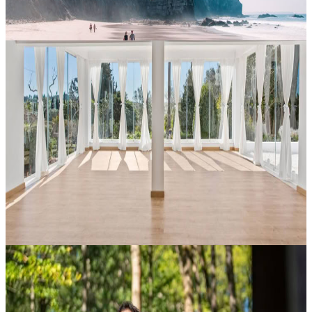
16 agosto 2026
13:00
Porto, Portogallo
Ritiro di yoga con Anna Schneider
Un ritiro rigenerante pensato per rallentare il ritmo, ritrovare
connessione e approfondire la propria pratica in un contesto
accogliente e sostenitivo. Guidato da Anna Schneider, questo
incontro offr...
Su richiesta
4 settembre 2026
13:00
Lagos, Portogallo
Forrest Yoga Ritiro con Ilias Kousis