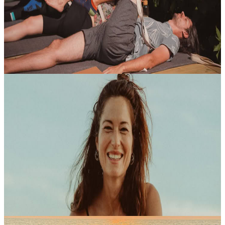
tempo, costruire una pratica yoga che rispecchi davvero i tuoi
bisogni in questo workshop immersivo di 2,5 ore. Guidata da cauri...
40,00 €
Contatta l'organizzatore per le date disponibili
Porto, Portogallo
Vinyasa Flow
Una pratica serale pensata per accompagnarti fuori dal ritmo della
giornata e guidarti verso uno stato mentale più centrato e presente.
Questo Vinyasa Flow di 75 minuti propone una sequenza fluida e
c...
16,00 €
Contatta l'organizzatore per le date disponibili
Lagos, Portogallo