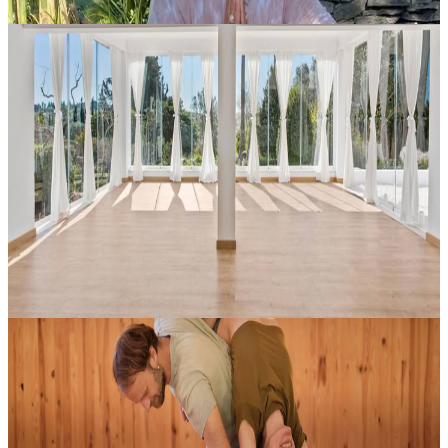
Lagos, Portogallo
Ritiro privato di yoga con Melanie Caine
Vivi un ritiro privato intimo con Melanie Caine, pensato per chi
desidera spazio, concentrazione e una connessione più profonda
attraverso lo yoga. In un contesto esclusivo e raccolto, potrai
rallenta...
Su richiesta
29 settembre 2026
13:00
Lagos, Portogallo
CI di sabato
Un nuovo incontro di Contact Improvisation arriva a SerVivo,