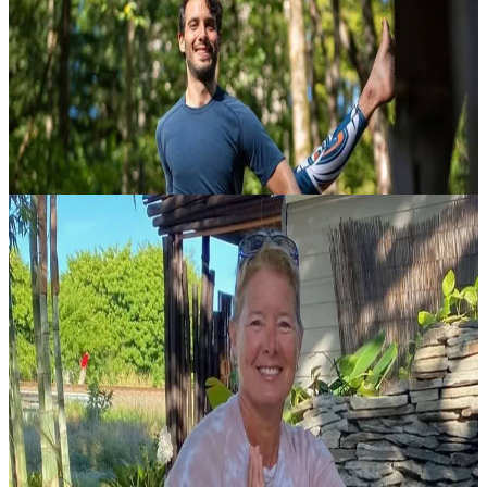
Un invito a rallentare e a ritrovare equilibrio, immersi nella quiete
della natura e in una pratica profonda. Questo ritiro di fine estate,
ospitato da Ilias Kousis a Vale de Moses, è pensato per chi....
Su richiesta
7 settembre 2026
13:00
Amieira, Portogallo
Ritiro di yoga con Sophia e Suzie
Partecipa a un ritiro di yoga ispirante con Sophia Suzie, pensato per
offrire uno spazio dedicato al movimento, alla quiete e al
rinnovamento. L’esperienza invita ad allontanarsi dalle abitudini
quoti...
Su richiesta
9 settembre 2026
13:00