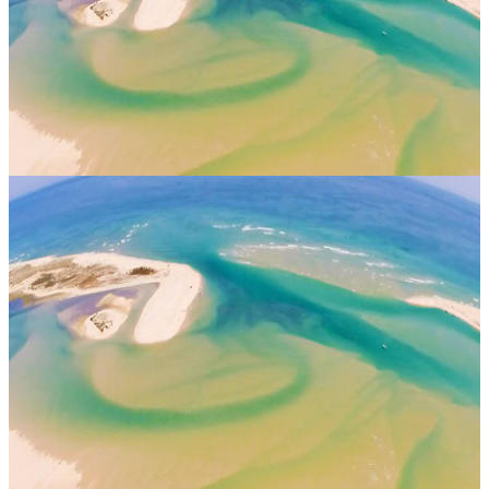
irlandese Maura Rath. Con il suo stile energico e divertente,
Maura...
Su richiesta
27 aprile 2027
13:00
Olhão, Portogallo
LightInside Yoga ritiro con Niki Saccareccia — Casa
Fuzetta
Dal 26 al 31 maggio 2027, a Olhão, in Portogallo, Casa Fuzetta
ospita il “LightInside Yoga retreat with Niki Saccareccia”. Niki
Saccareccia torna in questa sede per la sua terza esperienza, in un
rien...
Su richiesta
26 maggio 2027
13:00