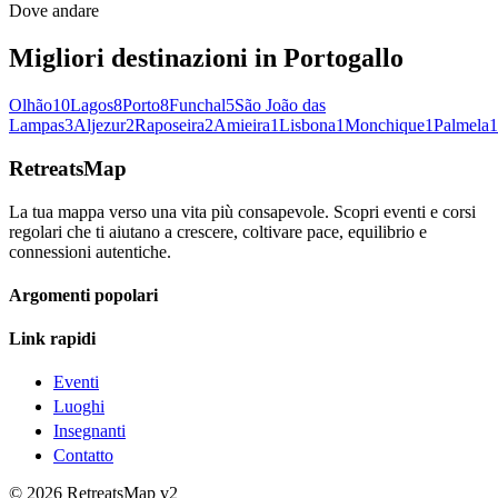
Dove andare
Migliori destinazioni in Portogallo
Olhão
10
Lagos
8
Porto
8
Funchal
5
São João das
Lampas
3
Aljezur
2
Raposeira
2
Amieira
1
Lisbona
1
Monchique
1
Palmela
1
RetreatsMap
La tua mappa verso una vita più consapevole. Scopri eventi e corsi
regolari che ti aiutano a crescere, coltivare pace, equilibrio e
connessioni autentiche.
Argomenti popolari
Link rapidi
Eventi
Luoghi
Insegnanti
Contatto
©
2026
RetreatsMap
v2