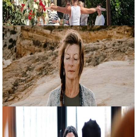
16,00 €
Contatta l'organizzatore per le date disponibili
Lagos, Portogallo
Vinyasa serale
Presso Transform to Bliss, le lezioni e i workshop sono pensati per
accompagnarti con delicatezza verso il tuo centro, aiutandoti a
ritrovare il tuo stato naturale di benessere e gioia interiore, Anan...
15,00 €
Contatta l'organizzatore per le date disponibili
Lagos, Portogallo
Corso introduttivo di 6 settimane di Forrest Yoga
Partecipa a questo corso di 6 settimane e scopri le basi del Forrest