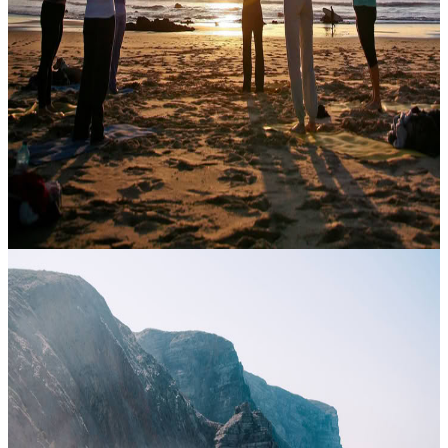
Yoga sulla spiaggia
Vivere la pratica a pochi passi dall’acqua significa lasciarsi
accompagnare dal ritmo naturale del mare, in un contesto che invita
subito a rallentare. Questo ritiro di yoga sulla spiaggia può essere....
60,00 €
Contatta l'organizzatore per le date disponibili
Vila do Bispo, Portogallo
Ritiro di Yoga Terapeutico e Autoespressione
Ideato per chi desidera ritrovare maggiore leggerezza nel corpo e
una connessione più profonda con la propria voce interiore, questo
ritiro rigenerante offre uno spazio accogliente in cui rallentare,....
Su richiesta