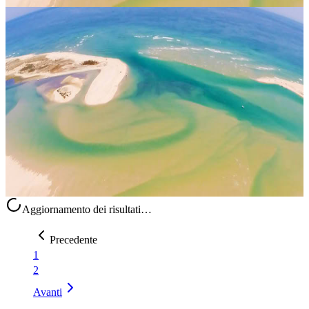
Olhão, Portogallo
Nectar Yoga ritiro
Il “Nectar Yoga Retreat” a Casa Fuzetta si svolgerà dal 16 al 21
giugno 2027, a Olhão, in Portogallo. A guidarlo saranno Amy e
Janet di Nectar Flows / Nectar Yoga, che tornano per il loro secondo
riti...
Su richiesta
16 giugno 2027
13:00
Olhão, Portogallo
Aggiornamento dei risultati…
Precedente
1
2
Avanti