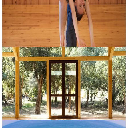
portando con sé uno spazio accogliente dedicato al movimento, alla
connessione e alla ricerca creativa. Pensato per danzatori e per chi
des...
Su richiesta
3 ottobre 2026
13:00
Palmela, Portogallo
Ritiro Yoga d'Autunno
Immerso in un’atmosfera tranquilla e rigenerante, questo ritiro invita
a lasciare fuori il rumore della quotidianità per ritrovare uno spazio
più autentico di ascolto interiore. La pratica di function...
Su richiesta
30 ottobre 2026
13:00
Aljezur, Portogallo