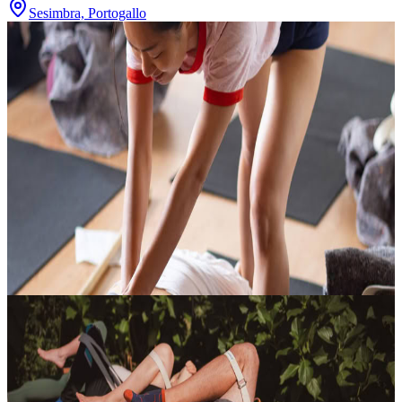
Sesimbra, Portogallo
Ritiro di yoga estivo: dalla pelle all'anima – 30
OTTOBRE 5 NOVEMBRE
Vivi un’esperienza di profondo rinnovamento in questo ritiro di
yoga autunnale, pensato per accompagnarti in un percorso di
scoperta interiore che parte dal corpo e conduce verso una
dimensione più so...
600,00 €
30 ottobre 2026
13:00
São João das Lampas, Portogallo
Tea and practice: crea la tua esperienza
Scopri come dare forma a infusi erboristici creati da te e, allo stesso