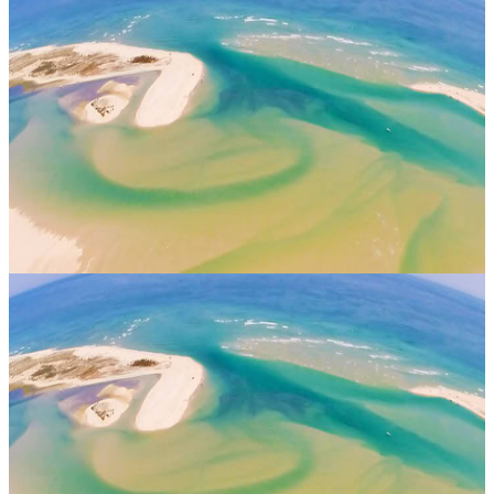
Seed & Rooted - ritiro yoga
Dal 20 al 25 aprile 2027, Casa Fuzetta, a Olhão in Portogallo,
accoglierà il “Seed Rooted Yoga Retreat”, guidato da Toni Freda e
dal team Seed Rooted. Per una settimana, gli ospiti saranno invitati
a....
Su richiesta
20 aprile 2027
13:00
Olhão, Portogallo
Seed & Rooted - ritiro di yoga — Casa Fuzetta
Dal 20 al 25 aprile 2027, Casa Fuzetta ospiterà il ritiro “Seed
Rooted – Yoga Retreat”, guidato da Toni Freda insieme al team
Seed Rooted. Un appuntamento pensato per chi desidera rallentare,
ritrovar...
Su richiesta