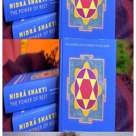
sensibilità, sia in classi di gruppo sia in incontri individuali o....
2170,00 €
26 novembre 2026
11:00
Amsterdam, Paesi Bassi
Formazione Insegnanti di Total Yoga Nidra – Online
(sessione serale di 3 ore)
Un percorso pensato per insegnanti di yoga e praticanti che
desiderano condividere il Yoga Nidra con sicurezza, sia in contesti di
gruppo sia nel lavoro individuale o in ambito terapeutico. La
propost...
2170,00 €
11 gennaio 2027
11:00
Amsterdam, Paesi Bassi