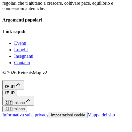
regolari che ti aiutano a crescere, coltivare pace, equilibrio e
connessioni autentiche.
Argomenti popolari
Link rapidi
Eventi
Luoghi
Insegnanti
Contatto
©
2026
RetreatsMap
v2
€
EUR
€
EUR
🇮🇹
Italiano
🇮🇹
Italiano
Informativa sulla privacy
Mappa del sito
Impostazioni cookie