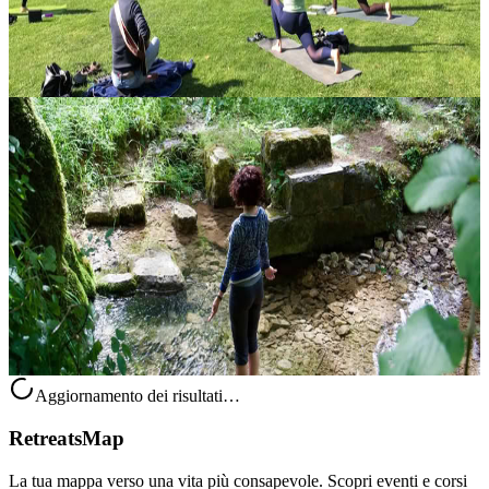
Su richiesta
Contatta l'organizzatore per le date disponibili
Breda, Paesi Bassi
Corso di formazione per insegnanti di yoga
Dal 2019 è possibile prendere parte a un corso di formazione
insegnanti di 200 ore in Europa e approfondire lo yoga secondo
l’insegnamento originario dell’India. Centre Lothlorien propone
questo TTC i...
3250,00 €
Arnhem, Paesi Bassi
Aggiornamento dei risultati…
RetreatsMap
La tua mappa verso una vita più consapevole. Scopri eventi e corsi