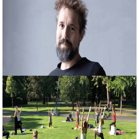
Filosofia dello Yoga
Un incontro di 2 ore ad Amsterdam dedicato alla filosofia dello
yoga, pensato come una serata di riflessione e di intuizione pratica.
In questa lezione, Ty Landrum propone un approccio alla filosofia....
Su richiesta
2 ottobre 2026
11:00
Amsterdam, Paesi Bassi
108 Saluti al Sole
Yoga Challenge Tra le sequenze più conosciute dello yoga, il saluto
al sole viene tradizionalmente praticato in un flusso continuo,
coordinato con il respiro. Questo appuntamento propone una sfida
gio...