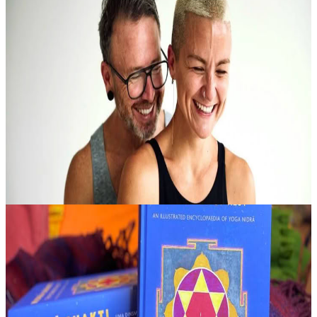
Immersione nell’Ashtanga con David Robson e
Jelena Vesić
Trascorri un lungo fine settimana dedicandoti in modo approfondito
alla pratica dell’Ashtanga yoga insieme a due insegnanti molto
stimati, David Robson e Jelena Vesić. Questo percorso immersivo
offre....
450,00 €
15 ottobre 2026
07:30
Amsterdam, Paesi Bassi
Total Yoga Nidra Teacher Training – Formazione
Insegnanti
Il percorso di formazione per insegnanti e facilitatori è pensato per
chi desidera condividere Yoga Nidra con chiarezza, sicurezza e