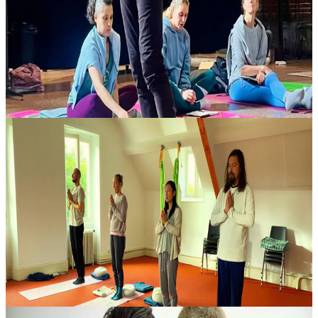
Lo spirito dello yoga moderno Una lezione serale interattiva di 2 ore
con Ty Landrum, in programma il 2 ottobre 2026. Informazioni sulla
lezione Questa serata offre uno spazio di studio, riflessione e...
45,00 €
2 ottobre 2026
19:00
Amsterdam, Paesi Bassi
1 Mese di Yoga come Stile di Vita
Centre Lothlorien propone un corso di formazione insegnanti di
yoga di 200 ore, strutturato secondo gli standard dello Yoga Institute
di Mumbai, in India, il più antico centro yoga organizzato al mond...
3250,00 €
3 ottobre 2026
11:00
Arnhem, Paesi Bassi