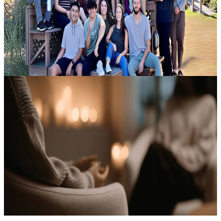
Alive 2 rappresenta il passo successivo dopo Teens Alive 1, e nel
2026 i due programmi di tre giorni vengono proposti in successione.
È im...
850,00 CA$
19 agosto 2026
02:00
Gabriola, Canada
21 giorni di ritiro
Entra in un’esperienza di benessere trasformativa, pensata per
favorire un profondo processo di guarigione e un reset duraturo.
Questo ritiro di 21 giorni propone un approccio che coinvolge tutto
il c...
14.910,00 CA$
30 agosto 2026
18:00
Campbell River, Canada