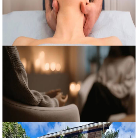
pensata per favorire un profondo processo di guarigione e un vero
reset interiore. Un percorso che introduce un sistema di benessere...
4970,00 CA$
9 agosto 2026
18:00
Campbell River, Canada
Ritiro di 14 giorni
Un approccio di guarigione che coinvolge corpo e mente, pensato
per aiutarti a riconoscere ciò che potrebbe trattenerti e accompagnarti
verso una vera ripartenza, anche in soli 7 giorni. Questo ritiro...
9940,00 CA$
9 agosto 2026
18:00
Campbell River, Canada