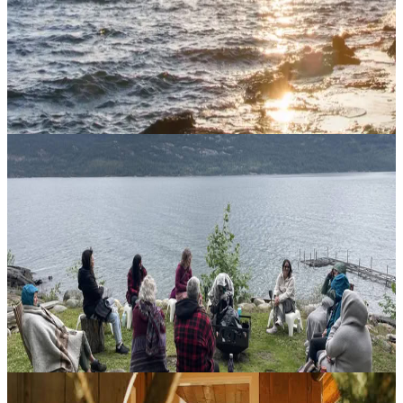
ideale, oppure un passo successivo particolarmente incisivo, per
chiun...
2240,00 CA$
21 settembre 2026
01:00
Gabriola, Canada
Sentinel Presents – Ritiro Trauma As Medicine
Guarigione attraverso la presenza, la responsabilità e la saggezza
incarnata. Trauma as Medicine è un ritiro cerimoniale e integrativo
di guarigione fondato su una visione chiara e potente: il dolore....
3000,00 CA$
24 settembre 2026
00:00
Kaslo, Canada