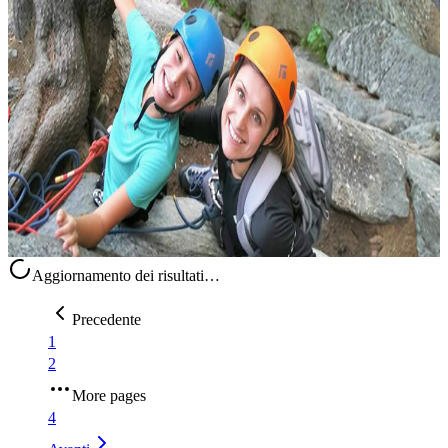
Ritiri per mamma e figlia (8+)
Ritagliarsi del tempo di qualità con la propria figlia, in mezzo a
giornate frenetiche e impegni continui, non è sempre semplice.
Questo ritiro offre l’occasione di rallentare, stare davvero insieme
e...
708,00 CA$
23 aprile 2027
18:00
Bassa Montague, Canada
Aggiornamento dei risultati…
Precedente
1
2
More pages
4