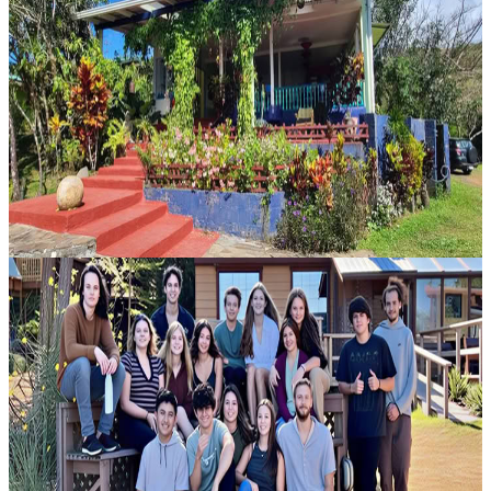
Programma di Trasformazione 100 Giorni verso la
Libertà
Un percorso pensato per accompagnare con delicatezza e profondità
chi desidera aprire una nuova fase di vita, lasciando andare schemi
psicologici negativi che tendono a ripetersi e portando alla luce....
5400,00 USD
14 agosto 2026
18:00
Vancouver, Canada
Teens Alive 1
Prenota subito per ottenere uno sconto di CAD $60.00 sul prezzo
regolare. Per beneficiare della riduzione, il saldo residuo deve essere
versato entro il 17 luglio 2026. L’offerta è valida fino al 17 l...
850,00 CA$