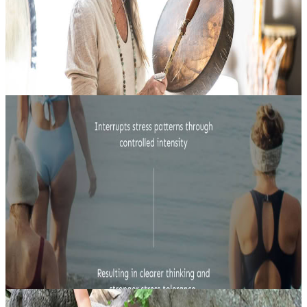
Questo itinerario di mentorship guidata accompagna chi ha già
compiuto un lavoro interiore profondo e sente il desiderio di porta...
3164,00 USD
3 febbraio 2027
17:00
Gravenhurst, Canada
Campo Freddo
Un’esperienza immersiva e pratica, pensata per chi desidera
acquisire strumenti concreti per guidare l’esposizione al freddo e le
pratiche di regolazione del sistema nervoso con sicurezza,
attenzione....
2500,00 USD
19 febbraio 2027
17:00
Toronto, Canada