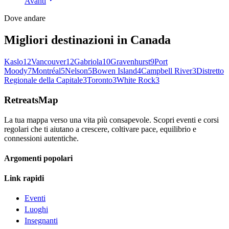
Avanti
Dove andare
Migliori destinazioni in Canada
Kaslo
12
Vancouver
12
Gabriola
10
Gravenhurst
9
Port
Moody
7
Montréal
5
Nelson
5
Bowen Island
4
Campbell River
3
Distretto
Regionale della Capitale
3
Toronto
3
White Rock
3
RetreatsMap
La tua mappa verso una vita più consapevole. Scopri eventi e corsi
regolari che ti aiutano a crescere, coltivare pace, equilibrio e
connessioni autentiche.
Argomenti popolari
Link rapidi
Eventi
Luoghi
Insegnanti