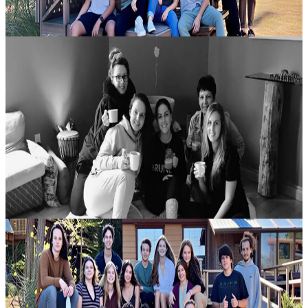
15 agosto 2026
16:00
Gabriola, Canada
Vivere con i Cinque Elementi
Immergiti in un’esperienza di 7 giorni dedicata alla filosofia daoista
e a una profonda connessione con la terra, vissuta nella semplicità
del campeggio immerso nella natura. Questo percorso offre l’o...
2000,00 CA$
17 agosto 2026
18:00
Gravenhurst, Canada
Teens Alive 2
Con Annika Raithby e Linda Nicholls 18 - 21 agosto 2026 Teens