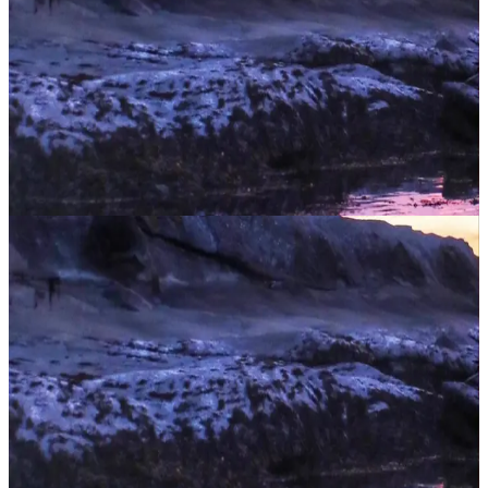
Couples Alive: Fondazione
Ideato per le coppie che desiderano qualcosa di più dalla propria
relazione primaria, questo ritiro di 4 giorni offre uno spazio concreto
per andare oltre i modelli abituali e scoprire cosa può nascer...
2105,00 CA$
17 ottobre 2026
01:00
Gabriola, Canada
Couples Alive: Vivere e Amare
Hai già partecipato a Couples Alive: Foundation e senti che è
arrivato il momento di fare un passo in più? Couples Alive: Living
and Loving offre alle coppie in una relazione primaria l’occasione di
p...
2105,00 CA$
22 ottobre 2026
01:00