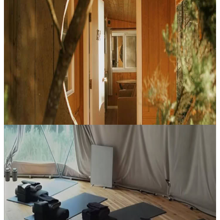
Quando una porta si chiude: transizione delle
relazioni
Trasformare una delusione in consapevolezza, confini più solidi e un
nuovo inizio. Questo corso trasformativo è pensato per single pronti
a interrompere schemi relazionali ripetitivi, ritrovare il con...
1075,00 CA$
2 ottobre 2026
01:00
Gabriola, Canada
Ashtanga Yoga Day Intensive: La magia curativa
del Vinyasa
Partecipa a una giornata guidata di ritiro per esplorare in profondità
il potenziale curativo dell’Ashtanga Yoga. L’approccio basato sulle
sequenze offre una base solida per sviluppare una pratica per...