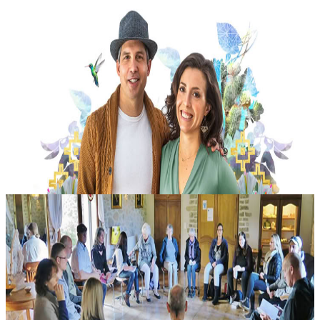
Il Cammino della Medicina del Potere dell'Anima
Questo percorso di apprendistato, riconosciuto dalla linea di
trasmissione, offre una rara occasione per entrare nelle arti
sciamaniche sacre della guarigione cerimoniale attraverso un
cammino fondato...
5999,00 USD
1 settembre 2026
18:00
Nelson, Canada
Libertà dal Trauma
Immergiti nella bellezza naturale di Les Labadous, nel sud della
Francia, per una pausa rigenerante pensata per rinnovare mente e
corpo. Guidato dal Six Steps to Freedom Process, ogni ritiro Choose
Ag...