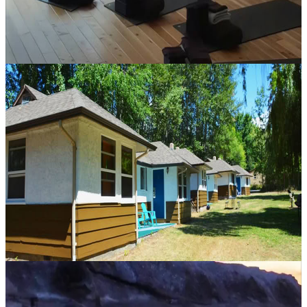
169,00 USD
11 ottobre 2026
21:00
Bowen Island, Canada
Iona Community: Radicato nella speranza vissuta in
comunità
Dal 1938, la Iona Community esplora il significato di vivere la fede
attraverso una comunità intenzionale e condivisa. Gli ospiti sono
invitati a sperimentare una “vita comune” nei centri residenziali...
390,00 CA$
15 ottobre 2026
18:00
Naramata, Canada