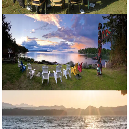
14 settembre 2026
18:00
Vancouver, Canada
Coppie in conflitto
Questo programma del fine settimana è pensato per le coppie che
stanno attraversando una fase di conflitto e desiderano ritrovare
maggiore chiarezza per prendere decisioni attente, sane e
rispettose,....
1949,20 CA$
19 settembre 2026
01:45
Gabriola, Canada
Prendi vita
Con Ian Curtin e Louise Amuir 20 - 25 settembre 2026 Questo è il
programma centrale più richiesto del Haven: un punto di partenza