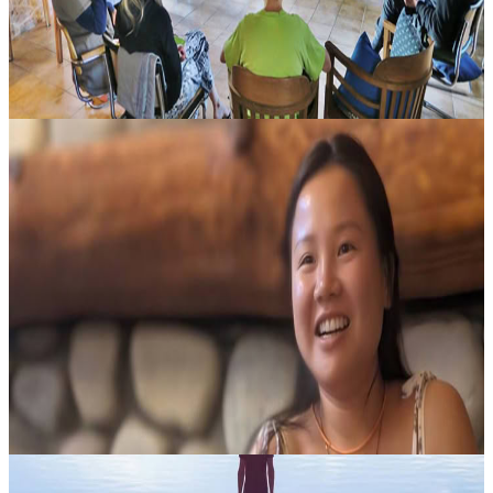
2900,00 CA$
6 settembre 2026
18:00
Vancouver, Canada
Programma intensivo di Karma Yoga di tre mesi –
iscrizione principale
Programma intensivo di tre mesi di Karma Yoga per il risveglio
spirituale Risvegliarsi attraverso l’azione Si tratta della proposta
formativa più avanzata, pensata per chi è pronto a guardarsi con
sin...
2775,00 CA$
8 settembre 2026
18:00
Bull River, Canada