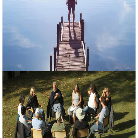
Laboratorio pratico su corpo e consapevolezza
Un laboratorio esperienziale pensato per approfondire il legame tra
consapevolezza corporea, contatto e presenza interiore. Attraverso
una sequenza guidata con cura, i partecipanti sono invitati ad am...
120,00 USD
12 settembre 2026
18:00
Montréal, Canada
Relazioni intime e familiari di guarigione
Immerso nella quiete naturale di Les Labadous, nel sud della
Francia, questo ritiro propone un’esperienza di benessere
rigenerante, pensata per rinnovare corpo e mente. Basato sul
processo Six Steps t...
2900,00 CA$