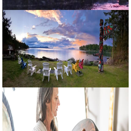
Gabriola, Canada
Rabbia, confini e sicurezza
Con Greg Gurel Imparare ad accogliere la rabbia con lucidità,
sicurezza e responsabilità può diventare un passaggio decisivo per
difendere i propri bisogni e costruire le relazioni — e la vita — che
d...
1020,00 CA$
27 novembre 2026
00:00
Gabriola, Canada
Spirale Vivente dell’Alchimia Interiore – Fase del
Legno
Un percorso iniziatico di un anno attraverso le cinque fasi elementali