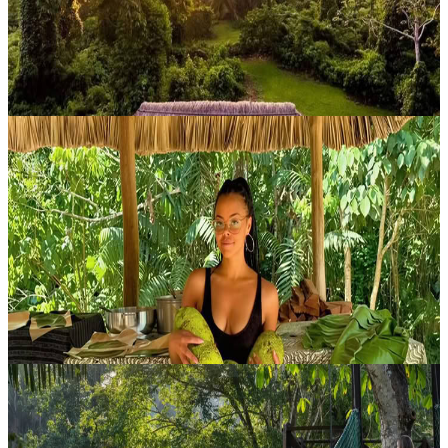
salute e gioia al Jade Jungle Resort, una riserva naturale privata di...
2699,00 USD
15 settembre 2026
19:00
Teiera, Belize
Il Reset nella Giungla Plantiful con Alyssa
Questo ritiro completamente vegano di 6 giorni e 5 notti si svolge
nella natura incontaminata delle giungle del Belize, presso il Jade
Jungle Resort. Immersa in 300 acri di foresta tropicale, la strut...
2499,00 USD
6 ottobre 2026
19:00
Teiera, Belize
Ritiro benessere nella foresta pluviale