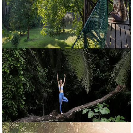
Questo autentico ritiro di benessere in Belize è aperto a tutti e si
svolgerà presso il Jade Jungle Resort. Se ti senti stanco, in
disequilibrio e pronto per un vero reset, questo è il tuo invito a fa...
2499,00 USD
Contatta l'organizzatore per le date disponibili
Teiera, Belize
Ritiro di Yoga nella Foresta Pluviale
Questo autentico ritiro di yoga in Belize accoglie praticanti di ogni
livello e si svolgerà presso il Jade Jungle Resort. Se ti senti scarico,
fuori equilibrio o hai bisogno di un vero reset, questo è...
2249,00 USD
Contatta l'organizzatore per le date disponibili
Teiera, Belize