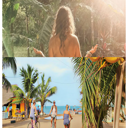
Soglia
Threshold è un invito aperto a chi desidera vivere un’immersione
profonda e solitaria nella natura. Questo pacchetto offre un rifugio
dedicato alla riflessione interiore, alla solitudine intenzionale....
420,00 USD
Middlesex, Belize
Guarigione con il Suono
La vibrazione è alla base di ogni cosa e, quando impariamo ad
ascoltarla con attenzione, può aprirsi uno spazio di consapevolezza
più profondo. Questo ritiro sonoro offre l’occasione di rallentare,
am...
25,00 USD
Middlesex, Belize