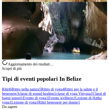
Lezione di Hatha o Vinyasa Yoga
Entra in una pratica accogliente, pensata per sostenere corpo, mente
e respiro in uno dei nostri splendidi spazi dedicati allo yoga. Questa
lezione è adatta a tutti i livelli: è una scelta ideale sia....
25,00 USD
Middlesex, Belize
Aggiornamento dei risultati…
Scopri di più
Tipi di eventi popolari In Belize
Ritiri
6
Ritiro nella natura
5
Ritiro di yoga
4
Ritiro per la salute e il
benessere
3
classe di sound healing
1
classe di yoga Vinyasa
1
Classi di
bagni sonori
1
Evento di yoga
1
Evento wellness
1
Lezione di Hatha
yoga
1
Lezione di yoga
1
Ritiri benessere per donne
1
Da sapere