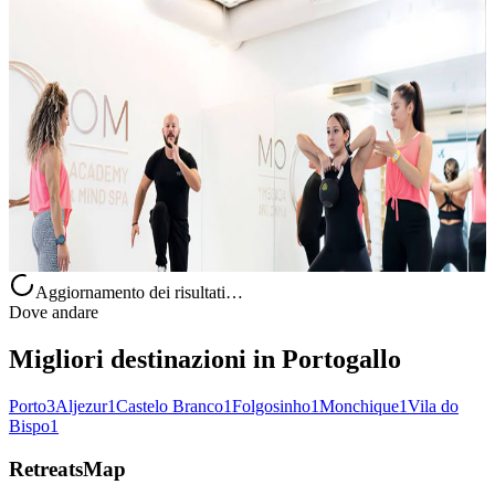
Trovaci sulle guide KAYAK
Scopri la nostra proposta attraverso le guide KAYAK e rendi più
semplice l’organizzazione della tua prossima pausa di benessere. Se
stai cercando un ritiro tranquillo, un’esperienza di yoga rigenerant...
Su richiesta
Porto, Portogallo
Aggiornamento dei risultati…
Dove andare
Migliori destinazioni in Portogallo
Porto
3
Aljezur
1
Castelo Branco
1
Folgosinho
1
Monchique
1
Vila do
Bispo
1
RetreatsMap