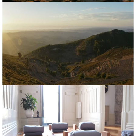
Sessione di meditazione
La giornata inizia con una sessione di meditazione alle 7:00, inserita
con cura nel ritmo quotidiano del ritiro. Questo appuntamento
mattutino offre un avvio sereno e centrato, ideale per lasciare and...
Su richiesta
Contatta l'organizzatore per le date disponibili
Monchique, Portogallo
Held Connect
Entra in uno spazio accogliente pensato per favorire connessione,
riflessione e crescita condivisa. Questo evento invita a rallentare,
ascoltarsi e vivere un’esperienza che unisce radicamento e ispira...