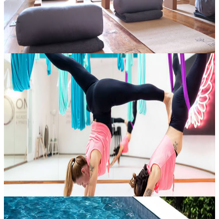
Su richiesta
Contatta l'organizzatore per le date disponibili
Porto, Portogallo
Allenamento Ibrido (HET)
Hybrid Exercise Training (HET) è una classe dinamica pensata per
unire, in un’unica sessione energizzante, diverse modalità di
movimento in modo equilibrato e coinvolgente. La combinazione di
esercizi...
Su richiesta
Contatta l'organizzatore per le date disponibili
Porto, Portogallo