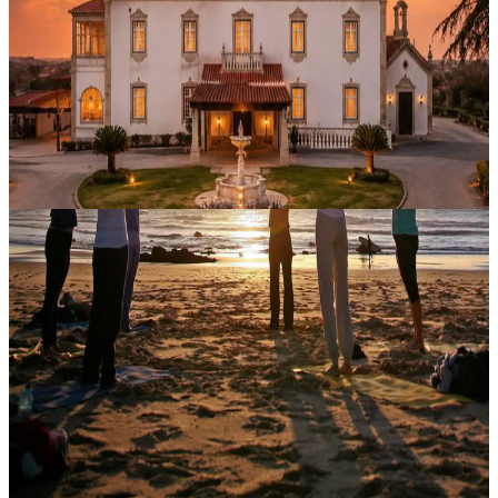
"Travel Out, Discover Within " è un ritiro di benessere e scoperta di
sé per donne della durata di 6 giorni e 5 notti presso Solar de
Alcains, una tenuta storica privata nel cuore del Portogallo centr...
1700,00 €
18 agosto 2026
11:00
Castelo Branco, Portogallo
Tocco Profondo
Vivi un’esperienza di profondo ristoro con un massaggio olistico
total body pensato per favorire il rilassamento, sciogliere le tensioni
e riportare il corpo a un maggiore equilibrio. Un trattamento a...
70,00 €
Contatta l'organizzatore per le date disponibili
Vila do Bispo, Portogallo