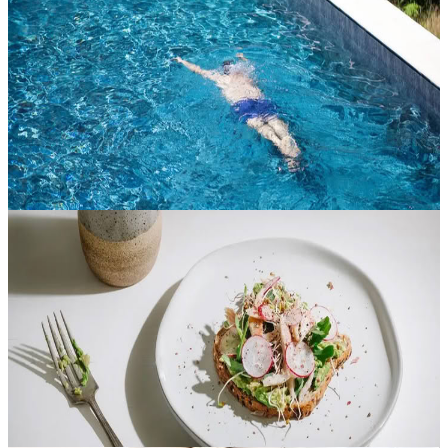
Giornata SPA Serenità
Concediti una giornata interamente dedicata al relax, al
rinnovamento e alla cura di te, in un ambiente spa tranquillo pensato
per aiutarti a rallentare e ritrovare energie. Questa esperienza ti
invit...
25,00 €
Folgosinho, Portogallo
Pacchetto piano alimentare personalizzato
Pensato per gli ospiti che desiderano un approccio più
personalizzato al benessere, questo pacchetto di piano alimentare su
misura offre un supporto dedicato per aiutarti a restare allineato ai
tuoi o...
90,00 €
Aljezur, Portogallo