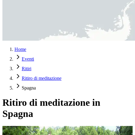
Home
Eventi
Ritiri
Ritiro di meditazione
Spagna
Ritiro di meditazione in
Spagna