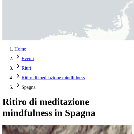
Home
Eventi
Ritiri
Ritiro di meditazione mindfulness
Spagna
Ritiro di meditazione
mindfulness in Spagna