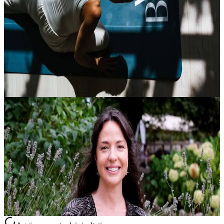
Ogni mercoledì, Palazzo BelVedere si trasforma in un'oasi di
serenità per chi cerca uno spazio dedicato al proprio equilibrio
interiore. L'Aperitivo Benessere non è semplicemente un incontro
serale, m...
Su richiesta
12 agosto 2026
01:00
Montecatini Terme, Italia
Nancy - Breathwork
Con un percorso che unisce la formazione da Breathwork Facilitator
certificata, il livello di Reiki Master e l’esperienza come infermiera
registrata, Nancy propone un approccio al benessere radicato,....
150,00 €
Provincia di Grosseto, Italia