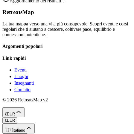
Aggiornamento dei risultati…
RetreatsMap
La tua mappa verso una vita più consapevole. Scopri eventi e corsi
regolari che ti aiutano a crescere, coltivare pace, equilibrio e
connessioni autentiche.
Argomenti popolari
Link rapidi
Eventi
Luoghi
Insegnanti
Contatto
©
2026
RetreatsMap
v2
€
EUR
€
EUR
🇮🇹
Italiano