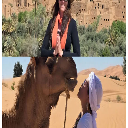
Ambientato in Marocco, questo ritiro di 9 giorni propone
un’esperienza intensa e rigenerante, in cui yoga, esplorazione del
deserto, relax e connessione si intrecciano in modo armonioso.
Pensato per n...
Su richiesta
14 settembre 2026
12:00
Marrakech, Marocco
9‑Day Ritiro di Yoga e Esplorazione del Deserto per
il Nuovo Anno
Accogli il nuovo anno con un ritiro di 9 giorni in Marocco pensato
per favorire chiarezza, rinnovamento e intenzione. Questa
esperienza immersiva unisce pratiche di yoga quotidiane alla magia
dell’esp...
Su richiesta