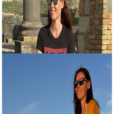
– 29 ago - 6 set
Rallenta, respira profondamente e ritrova il tuo equilibrio in questo
ritiro di 9 giorni tra yoga e cultura nel Nord del Marocco. Da
Casablanca alle stradine blu di Chefchaouen, dalle scogliere spetta...
1690,00 €
29 agosto 2026
12:00
Marrakech, Marocco
6 Giorni Ritiro Immersivo Estivo di Yoga e Cultura
Questo ritiro immersivo intreccia yoga, cultura e lo spirito
rigenerante del Marocco in un’esperienza che sa essere al tempo
stesso luminosa e profondamente nutriente. Pensato come un invito
ad ammorb...
1350,00 €