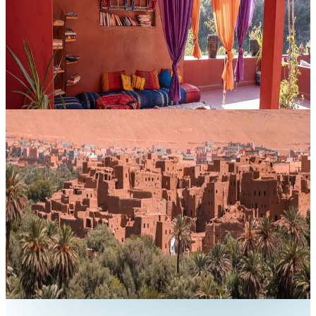
Quando la vita sembra incerta e una sfida personale chiede di essere
osservata da una prospettiva nuova, questi percorsi di coaching
offrono uno spazio attento e profondo in cui fermarsi, ascoltarsi e...
895,00 €
Sti Fadma, Marocco
8 giorni di viaggio da Marrakesh al deserto via
Merzouga
Un itinerario di 8 giorni durante la Settimana di Pasqua alla scoperta
del Marocco, con partenza da Marrakesh e discesa verso il cuore del
Sahara. Il viaggio attraversa l’Alto Atlante, tocca le kasbah...
Su richiesta
Merzouga, Marocco