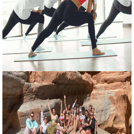
Vinyasa Flow – La sinfonia di corpo e respiro
In questo incontro, movimento e respiro si intrecciano come in una
composizione armoniosa: ogni postura entra a far parte di un flusso
continuo, guidato da inspirazioni ed espirazioni che
accompagnano...
150,00 €
Contatta l'organizzatore per le date disponibili
Marrakech, Marocco
Gita di un giorno nella Valle del Paradiso
Una pausa rigenerante lontano dalla costa A soli 35 km da Agadir, la
Valle del Paradiso è un’oasi naturale incastonata ai piedi delle
montagne dell’Atlante. Tra palmeti, mandorli e scogliere suggestiv...
25,00 €