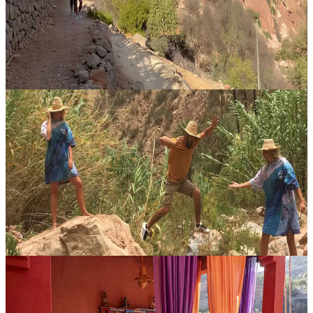
Organizzato da Amazigh Hike and Yoga, questo ritiro di una
settimana è guidato dagli amici Youssef e Pauline, che
accompagneranno gli osp...
850,00 €
Tamraght, Marocco
ritiro avventura di ottobre
Preparati a vivere una settimana all’insegna dell’azione, del sole e di
esperienze indimenticabili in Marocco, con il giusto equilibrio tra
avventura, cultura locale e nuove amicizie. 11–17 ottobre 20...
500,00 €
Tamraght, Marocco
Coaching