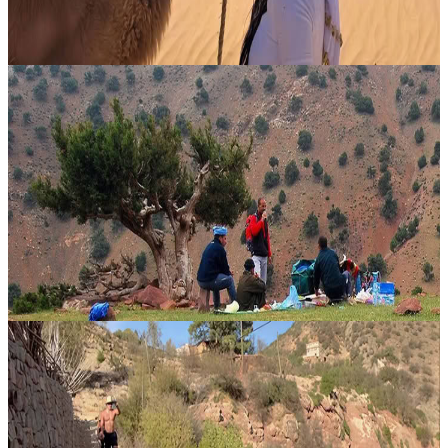
27 dicembre 2026
11:00
Marrakech, Marocco
Ritiro di Yoga in Montagna
Immerso nelle spettacolari montagne dell’Atlante marocchino,
questo ritiro yoga offre una parentesi rigenerante in cui natura,
cultura e pratica si incontrano in perfetto equilibrio. La kasbah
unisce....
660,00 €
Marrakech, Marocco
Settimana Amazigh
Al momento è tutto esaurito, ma nuove date arriveranno presto.