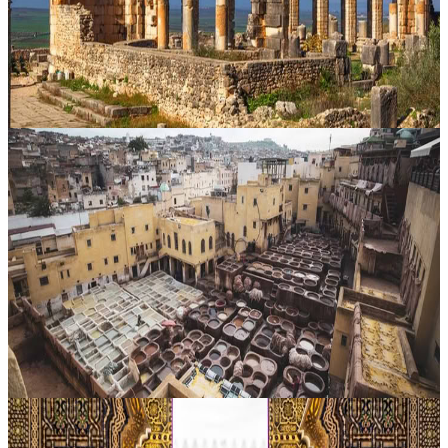
prima a Rabat, dove potrete ammirare la Torre Hassan e
passeggiare....
Su richiesta
Merzouga, Marocco
10 giorni di tour da Casablanca al deserto via
Chefchaouen
Scopri il Marocco in un itinerario indimenticabile che unisce città
imperiali, paesaggi montani, avventura nel deserto e fascino costiero.
In 9 giorni e 8 notti, il percorso conduce da Casablanca a Ma...
Su richiesta
Merzouga, Marocco