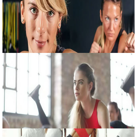
Vivi un’esperienza di movimento energica e coinvolgente pensata
esclusivamente per donne, nel cuore di Marrakech. Questa sessione
di cardio boxing unisce allenamento cardiovascolare e tonificazione
mu...
150,00 €
Contatta l'organizzatore per le date disponibili
Marrakech, Marocco
Pilates su tappetino
Una pratica dolce ma estremamente efficace, pensata per rafforzare
il corpo partendo dal centro. Lavorando a terra con esercizi precisi e
controllati, il Pilates Mat coinvolge in modo mirato la muscol...
150,00 €
Contatta l'organizzatore per le date disponibili
Marrakech, Marocco