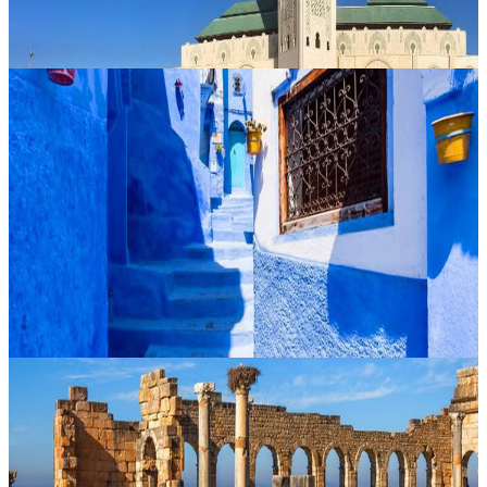
Su richiesta
Merzouga, Marocco
Tour di 5 giorni da Casablanca a Chefchaouen
Un itinerario di cinque giorni pensato per chi desidera vivere il
Marocco attraverso città iconiche, atmosfere autentiche e paesaggi in
continuo cambiamento. Il percorso da Casablanca a Chefchaouen
ac...
Su richiesta
Merzouga, Marocco
5 giorni di tour a Fes via Volubilis da Casablanca
Partite da Casablanca per un itinerario di 5 giorni che intreccia
storia, cultura e paesaggi iconici del Marocco. Il viaggio conduce