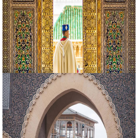
12 giorni nel Sahara e nelle città imperiali da
Casablanca
Introduzione : Un itinerario di 12 giorni e 11 notti che unisce città
imperiali, paesaggi di montagna e l’atmosfera senza tempo del
deserto del Sahara. Il viaggio prende avvio da Casablanca, con la
vi...
Su richiesta
Merzouga, Marocco
15 giorni Casablanca Grand Tour nel deserto via le
città imperiali
Introduzione: In 15 giorni e 14 notti, questo itinerario offre uno
sguardo completo sul Marocco, alternando città atlantiche, antiche
capitali imperiali, strade di montagna, dune sahariane e località....