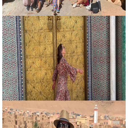
Contatta l'organizzatore per le date disponibili
Tamraght, Marocco
Ritiro di Yoga e Cultura di 9 Giorni nel Nord del
Marocco – Da Casablanca a Chefchaouen e Tangeri
Rallenta, respira profondamente e ritrova il tuo centro in questo ritiro
di 9 giorni tra yoga e cultura nel Nord del Marocco. Dal fascino di
Casablanca alle stradine blu di Chefchaouen, dalle scoglier...
Su richiesta
29 agosto 2026
12:00
Marrakech, Marocco
9 giorni di ritiro Yoga & Esplora il Deserto