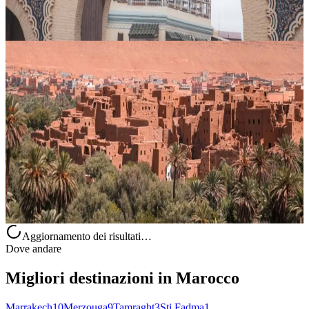
Su richiesta
Merzouga, Marocco
9 giorni tour da Marrakech via deserto del Sahara
Introduzione : Un itinerario di 9 giorni da Marrakesh nel cuore del
Sahara unisce trekking in cammello, pernottamenti nel deserto e
incontri culturali in un’unica esperienza marocchina
indimenticabile...
Su richiesta
Merzouga, Marocco
Aggiornamento dei risultati…
Dove andare
Migliori destinazioni in Marocco
Marrakech
10
Merzouga
9
Tamraght
3
Sti Fadma
1