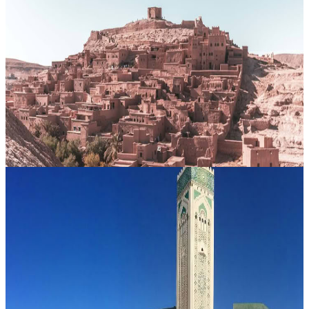
Tour di 3 giorni da Marrakesh a Fes via Merzouga
Introduzione : Questo viaggio di 3 giorni da Marrakesh a Fes,
passando per Merzouga, è un’immersione intensa nei paesaggi più
iconici del Marocco. L’itinerario attraversa le montagne dell’Alto
Atlante...
Su richiesta
Merzouga, Marocco
2 Giorni di Viaggio da Casablanca per Esplorare
Marrakech
Parti per un viaggio di due giorni da Casablanca e lasciati
conquistare dall’energia autentica di Marrakech, una delle città più
iconiche e visitate del Marocco. Conosciuta come la Città Rossa,
offre....