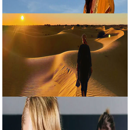
7 settembre 2026
12:00
Marrakech, Marocco
4 giorni di ritiro autentico nel deserto marocchino –
Yoga, cultura nomade
Lasciati guidare in un viaggio dell’anima attraverso il Sahara, dove
pratica yoga, tradizioni nomadi e avventura nel deserto si intrecciano
in un’esperienza davvero memorabile. In 4 giorni, questo rit...
1150,00 €
14 ottobre 2026
12:00
Marrakech, Marocco
Cardio Boxing a Marrakech: fitness al 100% per
donne