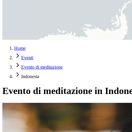
Home
Eventi
Evento di meditazione
Indonesia
Evento di meditazione in Indone
9/18 giorni MEDITATION TEACHER TRAINING – 28 