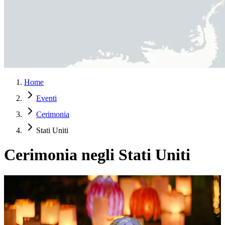
Home
Eventi
Cerimonia
Stati Uniti
Cerimonia negli Stati Uniti
Evento del Festival delle Lanterne di Sedona