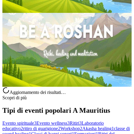
Contatta l'organizzatore per le date disponibili
Quatre Bornes, Mauritius
Sessione di lettura delle carte oracolari
Vivi un momento di ascolto profondo con una sessione di lettura
delle carte oracolari presso Be A Roshan. Guidato dai nostri maestri,
questo incontro si ispira alla saggezza senza tempo delle carte pe...
37,77 €
Contatta l'organizzatore per le date disponibili
Quatre Bornes, Mauritius
Aggiornamento dei risultati…
Scopri di più
Tipi di eventi popolari A Mauritius
Evento spirituale
3
Evento wellness
3
Ritiri
3
Laboratorio
educativo
2
ritiro di guarigione
2
Workshop
2
Akasha healing
1
classe di
sound healing
1
Classi di bagni sonori
1
Formazioni
1
Ritiri del