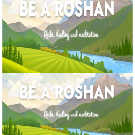
Attivazione del Potere dell’Anima: Risveglia la Tua
Sacra Forza
Un viaggio di guarigione dell’anima, delicato ma intensamente
trasformativo, guidato dall’energia del Femminile Divino e dalla
presenza compassionevole di Kuan Yin. Questo incontro immersivo
è pensato...
49,99 €
Contatta l'organizzatore per le date disponibili
Quatre Bornes, Mauritius
Percorso dei Tarocchi Guidato Divinamente
Da secoli i tarocchi vengono considerati uno strumento prezioso di
riflessione, intuizione e orientamento. Quando la vita appare poco
chiara o ci si trova in una fase di incertezza, una lettura può of...
37,77 €