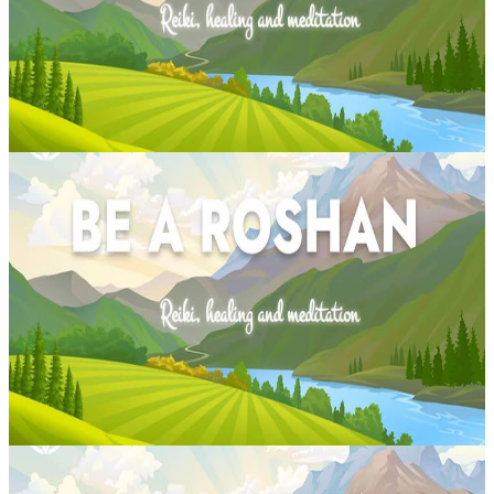
lunghi periodi di tensione emotiva. Quando il corpo rimane troppo a
lungo in modalità di lotta o fuga, può diventare difficile ri...
75,55 €
Contatta l'organizzatore per le date disponibili
Quatre Bornes, Mauritius
Sessione di guarigione con suoni e chakra
Un incontro immersivo a Be A Roshan, a Quatre Bornes, pensato
per favorire un profondo rilassamento e un senso autentico di
allineamento interiore. Guidati da Master Nandita, i partecipanti
vivranno u...
37,77 €
Contatta l'organizzatore per le date disponibili
Quatre Bornes, Mauritius