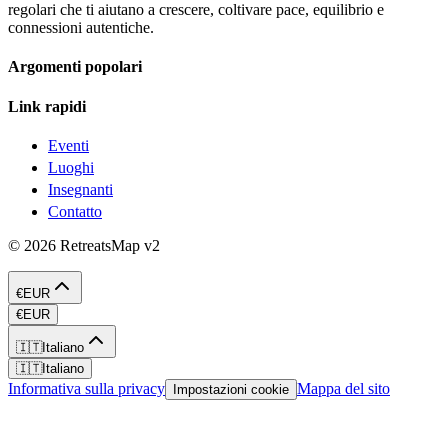
regolari che ti aiutano a crescere, coltivare pace, equilibrio e
connessioni autentiche.
Argomenti popolari
Link rapidi
Eventi
Luoghi
Insegnanti
Contatto
©
2026
RetreatsMap
v2
€
EUR
€
EUR
🇮🇹
Italiano
🇮🇹
Italiano
Informativa sulla privacy
Mappa del sito
Impostazioni cookie