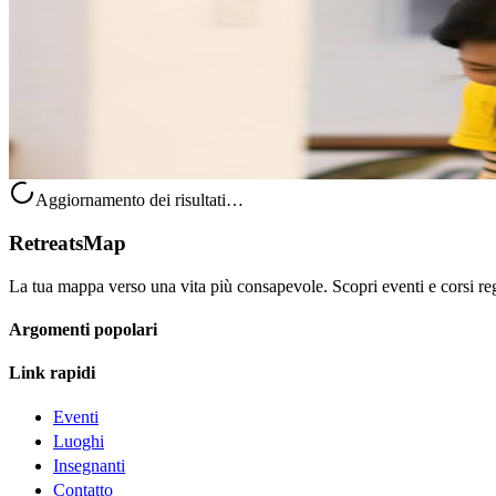
Sivananda Yoga Health Educator Training (SYHET)
Andare alla radice delle cause della malattia e accompagnare gli altri 
10.535,00 USD
1 ottobre 2026
17:00
Xuân Hương - Đà Lạt, Isole Vergini (US)
Aggiornamento dei risultati…
RetreatsMap
La tua mappa verso una vita più consapevole. Scopri eventi e corsi rego
Argomenti popolari
Link rapidi
Eventi
Luoghi
Insegnanti
Contatto