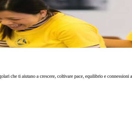
 – Modulo 1
nel loro percorso di auto-guarigione. Panoramica Nel corso dell’intero per
lari che ti aiutano a crescere, coltivare pace, equilibrio e connessioni 