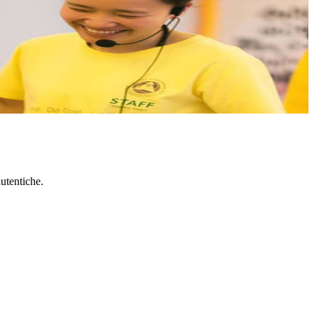
corso professionale di 800 ore, i partecipanti acquisis...
autentiche.