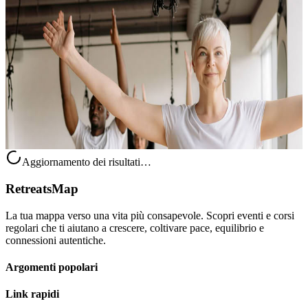
Eco-consapevole stile di vita con OYA
Un incontro pensato per ispirare uno stile di vita più attento
all’ambiente, attraverso scelte quotidiane semplici e concrete. Questo
ritiro invita a osservare come piccoli cambiamenti nelle abitudini...
Su richiesta
Jamao al Norte, Repubblica Dominicana
Aggiornamento dei risultati…
RetreatsMap
La tua mappa verso una vita più consapevole. Scopri eventi e corsi
regolari che ti aiutano a crescere, coltivare pace, equilibrio e
connessioni autentiche.
Argomenti popolari
Link rapidi