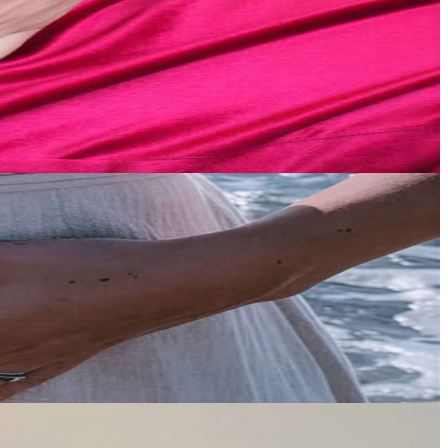
 al nutrimento e al rafforzamento dell’utero. Questo wee...
rimi passi verso la pratica come professionista certificat...