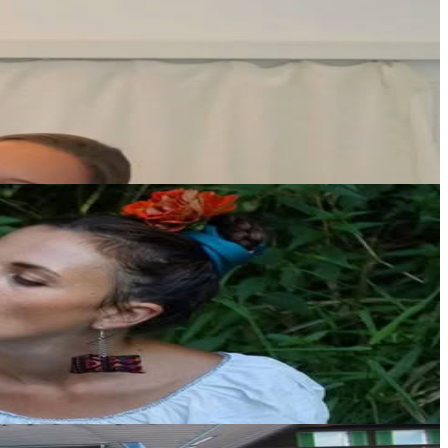
seminterrato che resta piacevolmente fresco anche nei m...
na. In questo ritiro esperienziale, guidato da un’insegna...