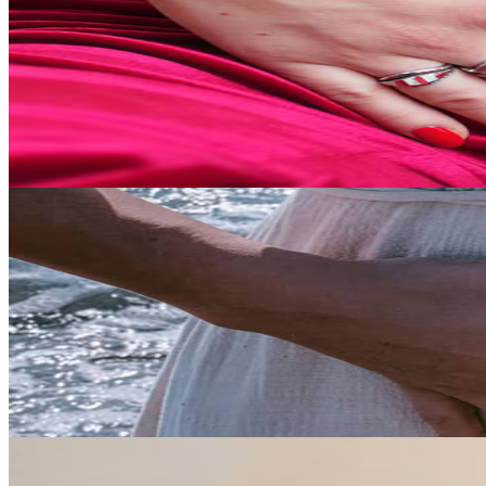
Medicina del grembo Maya
Partecipa a un ritiro esperienziale di 2 giorni dedicato alla saggezza 
395,00 €
12 settembre 2026
11:00
Vienna, Austria
Formazione di Guarigione dell'Utero Addominale 20
Questo percorso formativo rappresenta un accesso privilegiato al mondo
1890,00 €
9 novembre 2026
17:00
Vienna, Austria