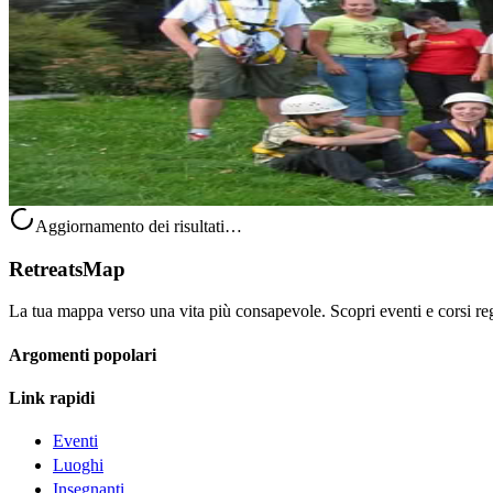
Percorso su corde alte
Che si tratti di un’esperienza di team building per un gruppo aziendale
Su richiesta
Sankt Stefan ob Stainz, Austria
Aggiornamento dei risultati…
RetreatsMap
La tua mappa verso una vita più consapevole. Scopri eventi e corsi rego
Argomenti popolari
Link rapidi
Eventi
Luoghi
Insegnanti