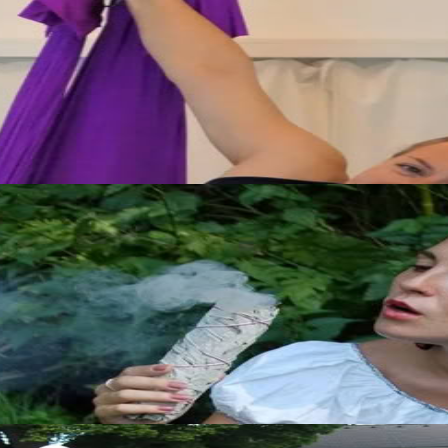
io di sé? Lo studio Yogafusion, nel 9° distretto, si trova in uno spazio 
o Maya
za Maya, per vivere una giornata di ascolto profondo e cura di sé a Vien