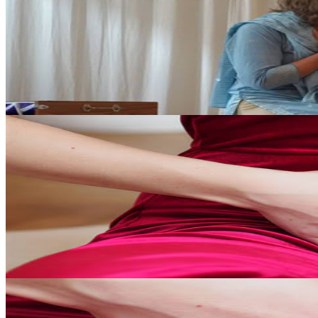
Corso di formazione insegnanti Yoga Alliance RYT® 
Intraprendi un percorso trasformativo di scoperta interiore con questo 
2100,00 €
12 agosto 2026
08:00
Rossatz, Austria
Workshop del fine settimana orientato alla pratica: 
Un fine settimana immersivo e pratico per avvicinarsi alla saggezza de
395,00 €
12 settembre 2026
10:30
Vienna, Austria