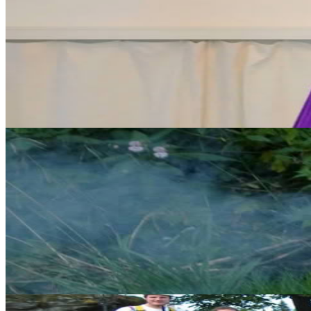
Fly & Stay: Ritiro di Aerial Yoga a Vienna
Perché allontanarsi da Vienna, quando in estate la città sa dare il megl
222,00 €
1 luglio 2027
11:00
Vienna, Austria
Workshop esperienziale | Vienna: Medicina dell’uter
Un incontro dedicato al benessere femminile, ispirato all’antica saggez
Su richiesta
12 settembre 2026
11:00
Vienna, Austria