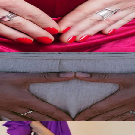
delle tradizioni di guarigione femminile Maya, con un’attenzione speciale
26
 del lavoro olistico sul grembo e accompagna chi partecipa a muovere i p