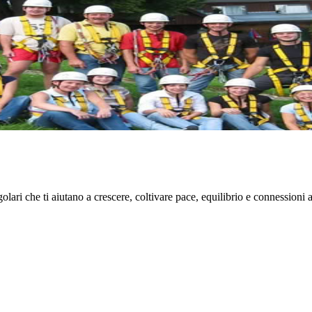
 o di una giornata speciale da vivere in famiglia, questo percorso acrob
lari che ti aiutano a crescere, coltivare pace, equilibrio e connessioni 