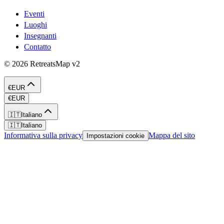
Eventi
Luoghi
Insegnanti
Contatto
©
2026
RetreatsMap
v2
€
EUR
€
EUR
🇮🇹
Italiano
🇮🇹
Italiano
Informativa sulla privacy
Mappa del sito
Impostazioni cookie