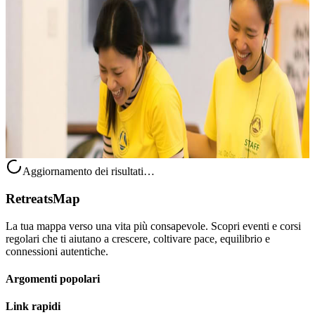
Sivananda Yoga Health Educator Training
(SYHET) – Modulo 1
Andare alla radice delle cause della malattia e accompagnare gli altri
nel loro percorso di auto-guarigione. Panoramica Nel corso
dell’intero percorso professionale di 800 ore, i partecipanti acquisis...
10.535,00 USD
1 ottobre 2026
17:00
Xuân Hương - Đà Lạt, Isole Vergini (US)
Aggiornamento dei risultati…
RetreatsMap
La tua mappa verso una vita più consapevole. Scopri eventi e corsi
regolari che ti aiutano a crescere, coltivare pace, equilibrio e
connessioni autentiche.
Argomenti popolari
Link rapidi