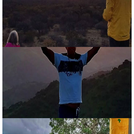
Escursione guidata in veicolo nel bush. Durata 2 ore, R350 a
persona, con un minimo di due partecipanti. Disponibile solo per gli
ospiti che pernottano; non è prevista per i visitatori giornalieri. Gu...
350,00 ZAR
Musina, Sudafrica
Escursioni e tour alle cascate
Louis vi accompagnerà in avventure indimenticabili alla scoperta di
un massimo di cinque cascate. Questi tour prevedono escursioni
facili o di media difficoltà, che si snodano tra spiagge rocciose, po...
850,00 ZAR
Lusikisiki, Sudafrica