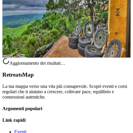
Workshop fuori rete
Questo ritiro di 4 giorni è pensato per chi desidera avvicinarsi in
modo concreto alle tecniche di coltivazione off-grid e sviluppare
competenze pratiche da portare nella propria esperienza quotidiana...
Su richiesta
Lusikisiki, Sudafrica
Aggiornamento dei risultati…
RetreatsMap
La tua mappa verso una vita più consapevole. Scopri eventi e corsi
regolari che ti aiutano a crescere, coltivare pace, equilibrio e
connessioni autentiche.
Argomenti popolari
Link rapidi
Eventi