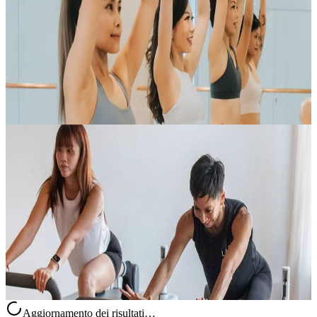
Costruisci basi solide con un approccio più lento e intenzionale al
lavoro di forza. LabX Signature è la classe di Livello 1 del metodo
LabX e introduce all’uso completo della macchina con un’attenzio...
Su richiesta
Contatta l'organizzatore per le date disponibili
Singapore, Singapore
Laboratorio di Stretching
Una pratica equilibrata pensata per farti uscire dalla lezione con una
sensazione di apertura, sollievo e profondo benessere. Lo stretching
sostiene la mente e aiuta il corpo a ritrovare uno stato di....
Su richiesta
Singapore, Singapore
Aggiornamento dei risultati…