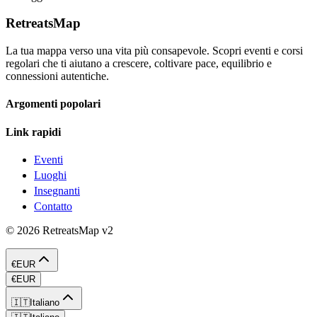
RetreatsMap
La tua mappa verso una vita più consapevole. Scopri eventi e corsi
regolari che ti aiutano a crescere, coltivare pace, equilibrio e
connessioni autentiche.
Argomenti popolari
Link rapidi
Eventi
Luoghi
Insegnanti
Contatto
©
2026
RetreatsMap
v2
€
EUR
€
EUR
🇮🇹
Italiano