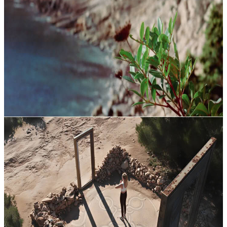
Mix & meet ritiro di mezza giornata Ibiza
Concediti una mattinata speciale, pensata solo per te: un vero spazio
di me-time. Rallenta, ascolta ciò che si muove nel corpo e nella
mente, lascia andare con delicatezza ciò che porti con te e ritro...
79,00 €
10 agosto 2026
09:30
Jesús, Spagna
Ritiro di un Giorno a Ibiza
Un modo più dolce per scoprire Ibiza e ritrovare una sensazione di
leggerezza. One Day Retreat Ibiza propone un’esperienza wellness
curata con attenzione, con diverse possibilità che spaziano da ritir...
Su richiesta