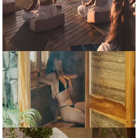
Creato sia per chi viaggia da solo sia per gruppi personalizzati,
questo ritiro è pensato per chi desidera qualcosa di più di un
semplice momento di pausa. Guidato da praticanti esperti, il ritiro
Ujt...
Su richiesta
Teotepeque, El Salvador
Sauna
La sauna è uno dei rituali di benessere più antichi al mondo: aiuta a
ritrovare equilibrio, favorisce la depurazione e calma la mente.
Grazie alla terapia con luce rossa, sostiene anche il rinnovament...
Su richiesta
Teotepeque, El Salvador