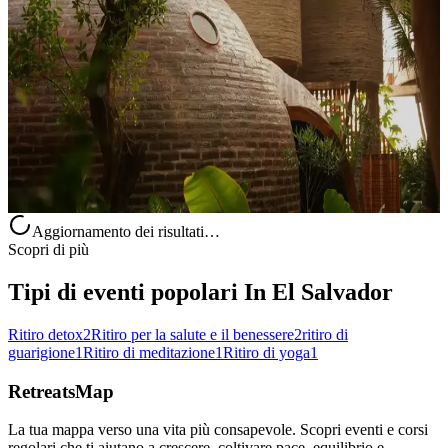
Temazcal Útero
Il temazcal è un antico rito di bagno di vapore mesoamericano,
legato a guarigione, purificazione e crescita spirituale. All’interno di
una struttura a cupola, l’esperienza riunisce i partecipanti att...
Su richiesta
Teotepeque, El Salvador
Aggiornamento dei risultati…
Scopri di più
Tipi di eventi popolari In El Salvador
Ritiro detox
2
Ritiro per la salute e il benessere
2
ritiro di
guarigione
1
Ritiro di meditazione
1
Ritiro di yoga
1
RetreatsMap
La tua mappa verso una vita più consapevole. Scopri eventi e corsi
regolari che ti aiutano a crescere, coltivare pace, equilibrio e