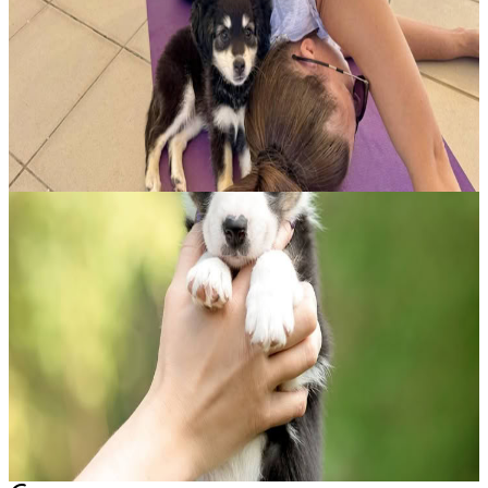
Immersa nella nostra villa con vista mare a Peyia, questa esperienza
di yoga originale unisce movimenti delicati, attenzione al respiro e la
presenza gioiosa di cuccioli salvati. È una sessione accogl...
Su richiesta
Contatta l'organizzatore per le date disponibili
Pegeia, Cipro
Goditi una settimana di yoga a Cipro!
Arrivo previsto tra le 12:00 e le 15:00, per iniziare con calma una
settimana dedicata al movimento consapevole, alla quiete e alla
connessione con il gruppo. Il primo pomeriggio prende vita alle
17:0...
Su richiesta
Pegeia, Cipro