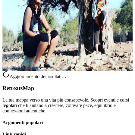
Ritiro di Danza a Essaouira
Vivi un ritiro davvero speciale a Essaouira, dove danza, cultura e
momenti di relax si intrecciano durante il suggestivo Gnawa
Festival. Questa esperienza esclusiva offre l’occasione rara di entrare
n...
Su richiesta
Tamraght, Macau S.A.R.
Aggiornamento dei risultati…
RetreatsMap
La tua mappa verso una vita più consapevole. Scopri eventi e corsi
regolari che ti aiutano a crescere, coltivare pace, equilibrio e
connessioni autentiche.
Argomenti popolari
Link rapidi