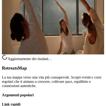
Nourish October 2026 - Gather: Un ritiro di ottobre
per movimento, riposo e connessione
Dal 21 al 25 ottobre 2026, questo ritiro a Fornalutx, Mallorca offre
una pausa gentile nel cuore dell’autunno. Ispirato allo spirito del
raccolto, Gather invita a ritrovarsi, rallentare e fare spazio....
Su richiesta
21 ottobre 2026
15:00
Fornalutx, Spagna
Aggiornamento dei risultati…
RetreatsMap
La tua mappa verso una vita più consapevole. Scopri eventi e corsi
regolari che ti aiutano a crescere, coltivare pace, equilibrio e
connessioni autentiche.
Argomenti popolari
Link rapidi