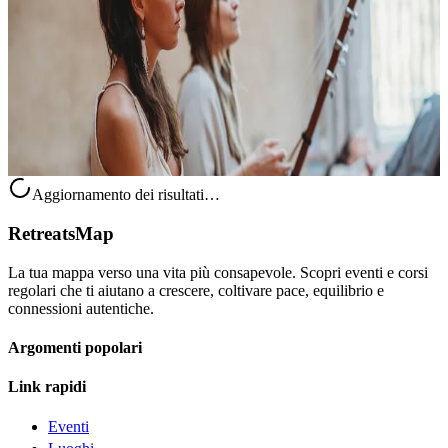
Trasforma l’estate in un viaggio interiore da ricordare. Questo ritiro-
festival è un rifugio accogliente dedicato alla presenza, alla gioia e al
benessere, pensato per chi desidera allontanarsi dal ri...
Su richiesta
20 agosto 2026
11:00
Vienna, Austria
Aggiornamento dei risultati…
RetreatsMap
La tua mappa verso una vita più consapevole. Scopri eventi e corsi
regolari che ti aiutano a crescere, coltivare pace, equilibrio e
connessioni autentiche.
Argomenti popolari
Link rapidi
Eventi