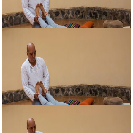
Su richiesta
Contatta l'organizzatore per le date disponibili
Quito, Ecuador
9ª Giornata del Benessere
Vi invitiamo a vivere una splendida giornata di benessere, pensata
per tutta la famiglia e ricca di attività da condividere insieme, dalle
10:00 alle 18:00. Ci ritroviamo ancora una volta nel meravigl...
Su richiesta
Contatta l'organizzatore per le date disponibili
Quito, Ecuador
Arti Curative Antiche / Arti Curative Millenarie