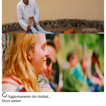
Corso disponibile in 7 lingue: inglese / tedesco / portoghese /
spagnolo / italiano / francese / giapponese – Sabato 28 novembre,
dalle 10:00 alle 14:00: ZEN SHIATSU (introduzione) – Domenica
29 novem...
40,00 USD
Quito, Ecuador
Guarigione con Ayahuasca di Malattia Grave
Molte persone descrivono la medicina vegetale dell’Ayahuasca
come un cammino di guarigione profondo, capace di accompagnare
anche chi segue già un percorso con la medicina occidentale. Per
alcuni, la....
Su richiesta
Cuenca, Ecuador
Aggiornamento dei risultati…
Dove andare