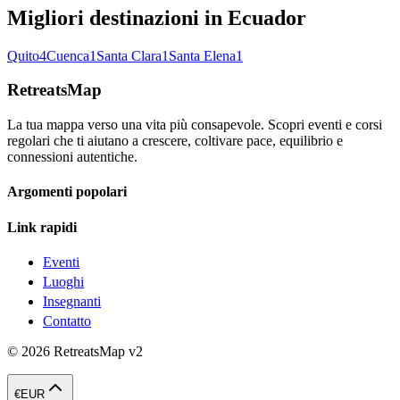
Migliori destinazioni in Ecuador
Quito
4
Cuenca
1
Santa Clara
1
Santa Elena
1
RetreatsMap
La tua mappa verso una vita più consapevole. Scopri eventi e corsi
regolari che ti aiutano a crescere, coltivare pace, equilibrio e
connessioni autentiche.
Argomenti popolari
Link rapidi
Eventi
Luoghi
Insegnanti
Contatto
©
2026
RetreatsMap
v2
€
EUR