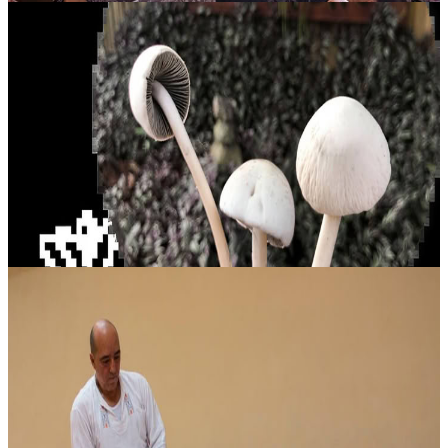
Trattamento con campane tibetane
Lasciati avvolgere da un’esperienza profondamente rigenerante, in
cui le campane tibetane accompagnano dolcemente verso uno stato
di calma, equilibrio e rinnovamento. Questo trattamento è pensato
per....
60,00 USD
Contatta l'organizzatore per le date disponibili
Santa Elena, Ecuador
Massaggio con i piedi « Ashiatsu »
Questo ritiro formativo pratico è pensato per professionisti di
discipline terapeutiche affini e non richiede alcuna esperienza
precedente. Il Livello 1 prevede 12 ore di formazione e offre
un’introdu...