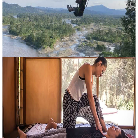
ALLUNGA IL TUO SOGGIORNO NELL’AMAZZONIA
REGALATI TRE GIORNI IN PIÙ DI NATURA E CULTURA
AMAZZONICA Aggiungi tre giorni al tuo ritiro Feather Crown e
scopri più a fondo la regione circostante grazie a e...
350,00 USD
25 ottobre 2026
17:00
Santa Clara, Ecuador
Notte con le Donne di Luna
Una serata speciale dedicata alla connessione, all’espressione e
all’energia femminile condivisa, in programma venerdì 6 marzo
2015 a partire dalle 19:30. L’incontro accoglie le partecipanti in
un’atm...
25,00 USD
Contatta l'organizzatore per le date disponibili
Quito, Ecuador