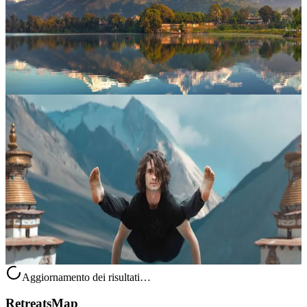
Questo tour yoga di 10 giorni e 9 notti in Nepal è pensato per chi
desidera unire ricerca interiore, visite culturali leggere e momenti
immersi nella natura. L’itinerario attraversa Kathmandu, Chitwan...
990,00 USD
Kathmandu, Niger
Viaggi Yogici & Esperienze Spirituali
Scoprire il Nepal attraverso esperienze di viaggio ispirate allo yoga
significa vivere un percorso che unisce introspezione, incontro
autentico e meraviglia paesaggistica. Queste proposte sono pensate...
Su richiesta
Budhanilkantha, Niger
Aggiornamento dei risultati…
RetreatsMap