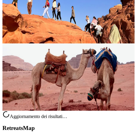
3 notti | 4 giorni Parti per un’esperienza indimenticabile nel deserto
di Wadi Rum, dove il trekking in cammello offre un modo più lento
e coinvolgente di entrare in contatto con i paesaggi spettacola...
429,00 €
Villaggio di Wadi Rum, Giordania
Trekking sui cammelli nel Wadi Rum
Lasciati avvolgere dalla bellezza senza tempo del deserto in un ritiro
di 3 notti e 4 giorni, pensato per chi desidera rallentare e vivere Wadi
Rum in modo autentico e memorabile. Questo viaggio a dor...
359,00 €
Villaggio di Wadi Rum, Giordania
Aggiornamento dei risultati…
RetreatsMap