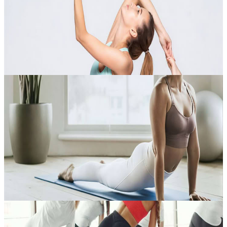
corpo e mente verso un equilibrio più profondo. Presso Kioze Yoga,
a Marrakech, questo incontro si ispira all’Hatha Yoga tradizionale...
150,00 €
Contatta l'organizzatore per le date disponibili
Marrakech, Marocco
Power Vinyasa Yoga
Il Power Vinyasa Yoga è una pratica moderna e dinamica, nata negli
anni ’90 e ispirata all’Ashtanga Yoga tradizionale, da cui riprende
l’energia e la disciplina trasformandole in una forma più fluida....
150,00 €
Contatta l'organizzatore per le date disponibili
Marrakech, Marocco