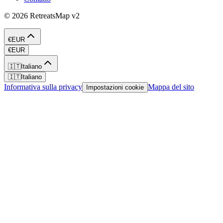
©
2026
RetreatsMap
v2
€
EUR
€
EUR
🇮🇹
Italiano
🇮🇹
Italiano
Informativa sulla privacy
Mappa del sito
Impostazioni cookie