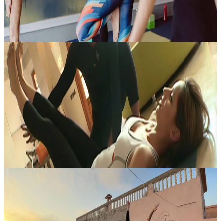
Su richiesta
22 agosto 2026
13:00
Mosta, Marocco
Yoga Privato a Marrakech
Lezioni private di yoga a Marrakech, in Marocco. Yoga with
Perumal è lieto di proporre sessioni private in questa città
affascinante, guidate dall’esperta insegnante tedesca Ines Stephan.
Un’occasione...
75,00 €
Marrakech, Marocco
Yoga & surf ritiro