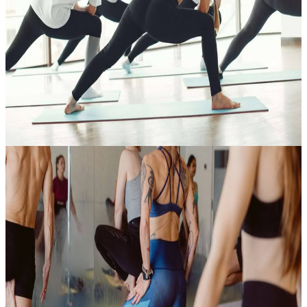
Vinyasa Flow – La sinfonia di corpo e respiro
In questo incontro, movimento e respiro si intrecciano come in una
composizione armoniosa: ogni postura entra a far parte di un flusso
continuo, guidato da inspirazioni ed espirazioni che
accompagnano...
150,00 €
Contatta l'organizzatore per le date disponibili
Marrakech, Marocco
Integrazione di fine estate - Formazione part-time
per insegnanti di yoga — Momosyoga |
HotYogaMalta
La fine dell’estate porta con sé un ritmo più lento, ideale per fermarsi
un momento, fare spazio alla riflessione e portare ciò che si è
appreso verso un allineamento più profondo. Questo ritiro di fo...