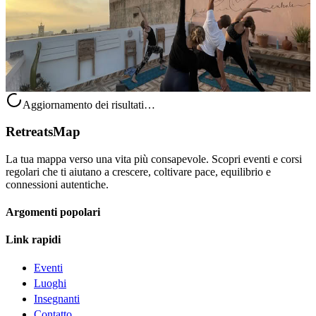
Stiamo definendo le nuove date per il 2025. Ricarica corpo e mente
tra sole, surf, yoga e il fascino autentico della cultura marocchina, in
uno dei ritiri più amati. Yoga e surf sono un abbinamento pe...
650,00 €
Tamraght, Marocco
Aggiornamento dei risultati…
RetreatsMap
La tua mappa verso una vita più consapevole. Scopri eventi e corsi
regolari che ti aiutano a crescere, coltivare pace, equilibrio e
connessioni autentiche.
Argomenti popolari
Link rapidi
Eventi
Luoghi
Insegnanti
Contatto