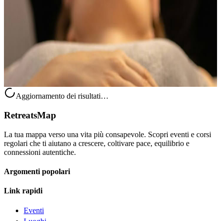
Un invito a entrare in uno spazio riflessivo in cui l’arte diventa un
ponte verso l’integrazione e un significato più profondo. Questo art
therapy offre ai partecipanti la possibilità di rallentare, a...
Su richiesta
1 novembre 2026
10:00
Baia di San Francesco, Sudafrica
Aggiornamento dei risultati…
RetreatsMap
La tua mappa verso una vita più consapevole. Scopri eventi e corsi
regolari che ti aiutano a crescere, coltivare pace, equilibrio e
connessioni autentiche.
Argomenti popolari
Link rapidi
Eventi