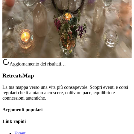
Quando il solstizio apre una soglia stagionale di grande intensità,
questo incontro invita a entrare in contatto con la luce eterna che
abita dentro di noi. In un clima accogliente e ispirante, i part...
Su richiesta
24 dicembre 2026
01:00
Pérez Zeledón, Costa Rica
Aggiornamento dei risultati…
RetreatsMap
La tua mappa verso una vita più consapevole. Scopri eventi e corsi
regolari che ti aiutano a crescere, coltivare pace, equilibrio e
connessioni autentiche.
Argomenti popolari
Link rapidi
Eventi