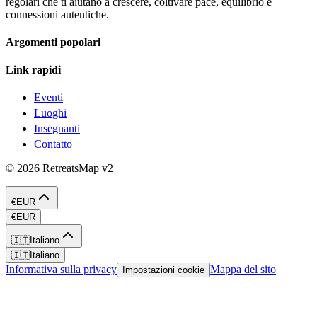
regolari che ti aiutano a crescere, coltivare pace, equilibrio e
connessioni autentiche.
Argomenti popolari
Link rapidi
Eventi
Luoghi
Insegnanti
Contatto
©
2026
RetreatsMap
v2
€
EUR
€
EUR
🇮🇹
Italiano
🇮🇹
Italiano
Informativa sulla privacy
Mappa del sito
Impostazioni cookie