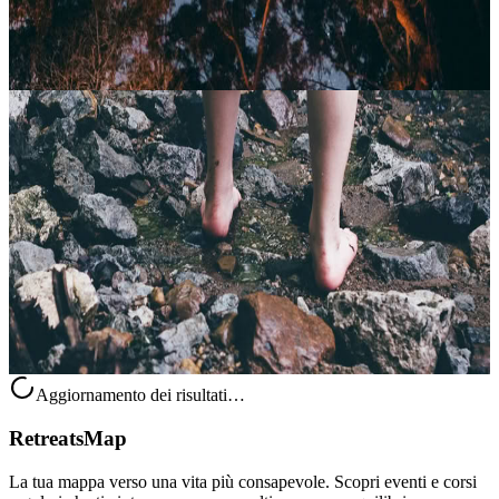
Contatta l'organizzatore per le date disponibili
Helvoirt, Paesi Bassi
Radica la tua voce
Ritrovare la natura come via per tornare a sé. Questo ritiro di 3
giorni propone un percorso di guarigione che unisce tradizioni
antiche, riposo profondo e un intenso lavoro interiore. AVANI crea
un a...
85,00 €
Helvoirt, Paesi Bassi
Aggiornamento dei risultati…
RetreatsMap
La tua mappa verso una vita più consapevole. Scopri eventi e corsi