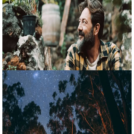
3 giorni 1 cerimonia
Un ritiro di tre giorni con una cerimonia guidata di psilocibina,
pensato per offrire uno spazio protetto di riflessione, esplorazione
interiore e lavoro personale profondo. L’esperienza si svolge con...
1990,00 €
23 settembre 2026
11:00
Loenen, Paesi Bassi
Capanna Sudatoria
Hai sempre desiderato vivere un rituale nella sweat lodge? Questa
pratica antica offre un’esperienza di purificazione energetica
profonda, pensata per favorire un contatto più autentico con la terra
e...
Su richiesta