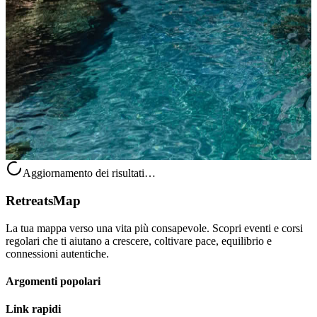
Yoga Breath Sound Ritiro
Buone notizie per chi sogna una nuova partenza: fino al 7 gennaio
alle 23:59 GMT è attiva una promozione di £100 di sconto sul tuo
prossimo ritiro. Ti aspetta un programma intenso e profondamente
rige...
Su richiesta
27 agosto 2026
10:00
Rovies, Grecia
Aggiornamento dei risultati…
RetreatsMap
La tua mappa verso una vita più consapevole. Scopri eventi e corsi
regolari che ti aiutano a crescere, coltivare pace, equilibrio e
connessioni autentiche.
Argomenti popolari
Link rapidi