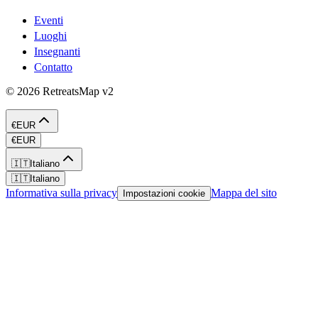
Eventi
Luoghi
Insegnanti
Contatto
©
2026
RetreatsMap
v2
€
EUR
€
EUR
🇮🇹
Italiano
🇮🇹
Italiano
Informativa sulla privacy
Mappa del sito
Impostazioni cookie