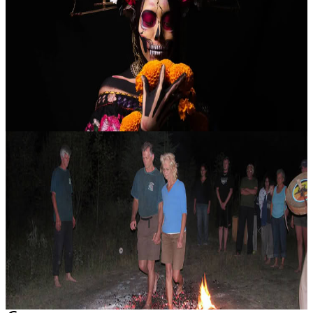
Ritiro di guarigione ancestrale
~Per l’amore dei nostri antenati~ Weekend cerimoniale “All
Hallow’s Eve” di Heart Medicine per la guarigione ancestrale 1–3
novembre 2024 In molte culture e tradizioni, questo periodo
dell’anno ci inv...
369,00 USD
Nelson, Canada
Cerimonia del Cammino sul Fuoco
La Fire Walk Ceremony è un invito intenso e profondo a trasformare
la paura e le convinzioni limitanti, aprendo uno spazio di
consapevolezza e presenza autentica. Da migliaia di anni, in molte
culture...
80,00 USD
Oro, Canada