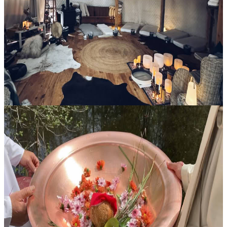
Cerimonie private e per piccoli gruppi
Dal 10 al 13 agosto 2026, nell’area di Ottawa saranno disponibili riti
privati e per piccoli gruppi dedicati a chi sente il richiamo di un
percorso di guarigione più profondo e di una memoria interior...
Su richiesta
10 agosto 2026
23:00
Ottawa, Canada
Yajña di Luna Piena
Una cerimonia vedica tradizionale di rinnovamento In omaggio agli
insegnamenti di Baba Hari Dass Al Salt Spring Centre of Yoga, il
nostro appuntamento mensile con il ritiro della Full Moon Yajña
prend...
Su richiesta
28 agosto 2026
03:00