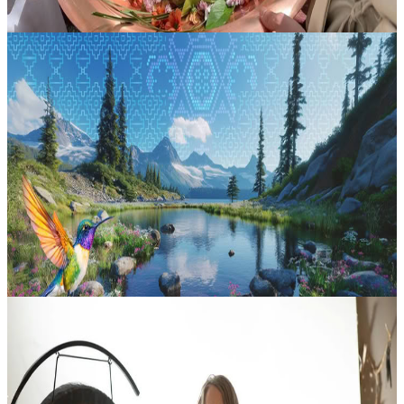
Distretto Regionale della Capitale, Canada
Lignaggio dell'Amore
Con il mutare della stagione, molte culture nel mondo dedicano un
momento speciale a onorare chi è venuto prima di noi. Questo
incontro offre uno spazio sacro in cui fermarsi, ascoltare e entrare in
c...
Su richiesta
6 novembre 2026
17:00
Nelson, Canada
Cerimonia di Sound Journey con Sonja
Lasciati andare, ammorbidisci il corpo e concediti un’ora immersiva
di puro suono. Guidato da Sonja, questo viaggio intreccia campane