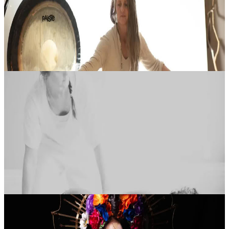
di cristallo, chimes, gong e suoni naturali delle piante, dando vi...
Su richiesta
Contatta l'organizzatore per le date disponibili
Gravenhurst, Canada
The Restorative Cocoon: Una Cerimonia di
Chiusura delle Ossa
Il Restorative Cocoon è un invito a entrare in un riposo profondo, in
una contenizione delicata e nella sensazione di essere davvero
sostenuti e nutriti. L’esperienza si apre con un caldo pediluvio al...
350,00 USD
Gravenhurst, Canada