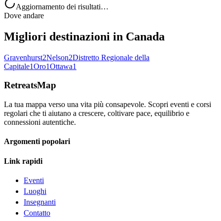
Aggiornamento dei risultati…
Dove andare
Migliori destinazioni in Canada
Gravenhurst
2
Nelson
2
Distretto Regionale della
Capitale
1
Oro
1
Ottawa
1
RetreatsMap
La tua mappa verso una vita più consapevole. Scopri eventi e corsi
regolari che ti aiutano a crescere, coltivare pace, equilibrio e
connessioni autentiche.
Argomenti popolari
Link rapidi
Eventi
Luoghi
Insegnanti
Contatto