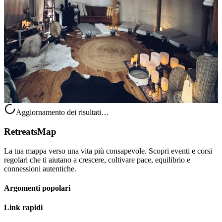
Cerimonie private e per piccoli gruppi
Dal 10 al 13 agosto 2026, nell’area di Ottawa saranno disponibili riti
privati e per piccoli gruppi dedicati a chi sente il richiamo di un
percorso di guarigione più profondo e di una memoria interior...
Su richiesta
10 agosto 2026
23:00
Ottawa, Canada
Aggiornamento dei risultati…
RetreatsMap
La tua mappa verso una vita più consapevole. Scopri eventi e corsi
regolari che ti aiutano a crescere, coltivare pace, equilibrio e
connessioni autentiche.
Argomenti popolari
Link rapidi